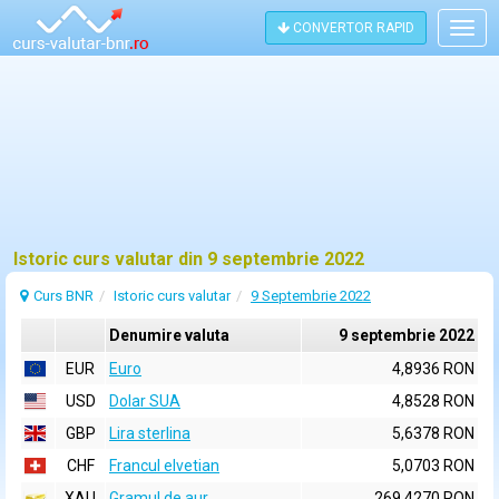
CONVERTOR RAPID
Togg
navig
Istoric curs valutar din 9 septembrie 2022
Curs BNR
Istoric curs valutar
9 Septembrie 2022
Denumire valuta
9 septembrie 2022
EUR
Euro
4,8936 RON
USD
Dolar SUA
4,8528 RON
GBP
Lira sterlina
5,6378 RON
CHF
Francul elvetian
5,0703 RON
XAU
Gramul de aur
269,4270 RON