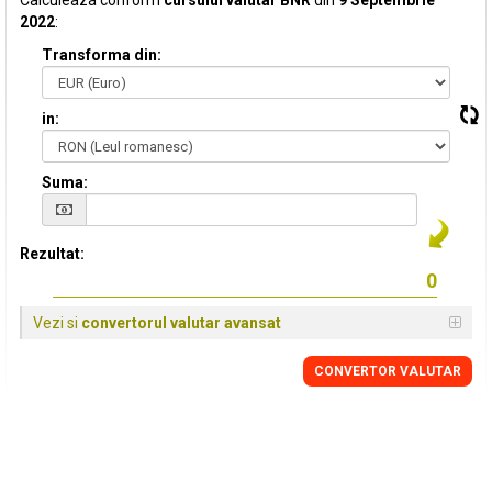
Calculeaza conform
cursului valutar BNR
din
9 Septembrie
2022
:
Transforma din:
in:
Suma:
Rezultat:
Vezi si
convertorul valutar avansat
CONVERTOR VALUTAR