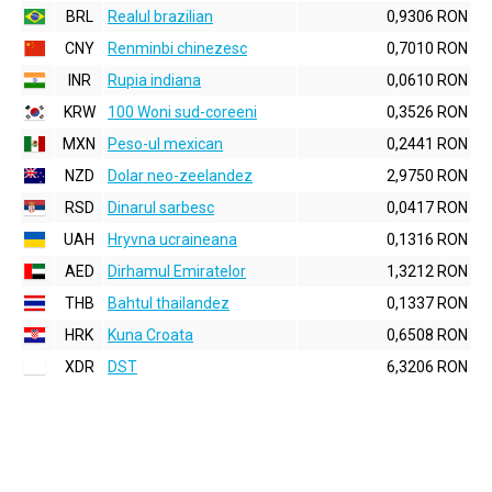
BRL
Realul brazilian
0,9306 RON
CNY
Renminbi chinezesc
0,7010 RON
INR
Rupia indiana
0,0610 RON
KRW
100 Woni sud-coreeni
0,3526 RON
MXN
Peso-ul mexican
0,2441 RON
NZD
Dolar neo-zeelandez
2,9750 RON
RSD
Dinarul sarbesc
0,0417 RON
UAH
Hryvna ucraineana
0,1316 RON
AED
Dirhamul Emiratelor
1,3212 RON
THB
Bahtul thailandez
0,1337 RON
HRK
Kuna Croata
0,6508 RON
XDR
DST
6,3206 RON