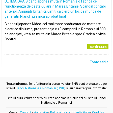
ULTIMA ORA Gigant japonez muta in Romania o fabrica ce
functioneaza de peste 60 ani in Marea Britanie. Scandal contabil
anterior. Angajatii britanici, uimiti ca pierd un loc de munca de
generatii. Planul nu e inca aprobat final
Gigantul japonez Nidec, cel mai mare producator de motoare
electrice din lume, prezent deja cu 3 companii in Romania si 800
de angajati, vrea sa mute din Marea Britanie spre Oradea divizia
Control..
..continuare
Toate stirile
Toate informatiile referitoare la cursul valutar BNR sunt preluate de pe
site-ul
Bancii Nationale a Romaniei (BNR)
si au caracter pur informativ.
Site-ul curs-valutar-bnr.ro nu este asociat in niciun fel cu site-ul Bancii
Nationale a Romaniei
Vezi si:
Contact
-
Harta site
-
Politica de confidentialitate
-
Cookies