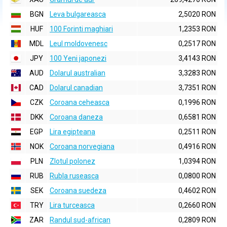
BGN
Leva bulgareasca
2,5020 RON
HUF
100 Forinti maghiari
1,2353 RON
MDL
Leul moldovenesc
0,2517 RON
JPY
100 Yeni japonezi
3,4143 RON
AUD
Dolarul australian
3,3283 RON
CAD
Dolarul canadian
3,7351 RON
CZK
Coroana ceheasca
0,1996 RON
DKK
Coroana daneza
0,6581 RON
EGP
Lira egipteana
0,2511 RON
NOK
Coroana norvegiana
0,4916 RON
PLN
Zlotul polonez
1,0394 RON
RUB
Rubla ruseasca
0,0800 RON
SEK
Coroana suedeza
0,4602 RON
TRY
Lira turceasca
0,2660 RON
ZAR
Randul sud-african
0,2809 RON