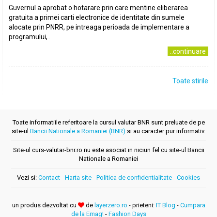
Guvernul a aprobat o hotarare prin care mentine eliberarea
gratuita a primei carti electronice de identitate din sumele
alocate prin PNRR, pe intreaga perioada de implementare a
programului,..
..continuare
Toate stirile
Toate informatiile referitoare la cursul valutar BNR sunt preluate de pe
site-ul
Bancii Nationale a Romaniei (BNR)
si au caracter pur informativ.
Site-ul curs-valutar-bnr.ro nu este asociat in niciun fel cu site-ul Bancii
Nationale a Romaniei
Vezi si:
Contact
-
Harta site
-
Politica de confidentialitate
-
Cookies
un produs dezvoltat cu
de
layerzero.ro
- prieteni:
IT Blog
-
Cumpara
de la Emag!
-
Fashion Days