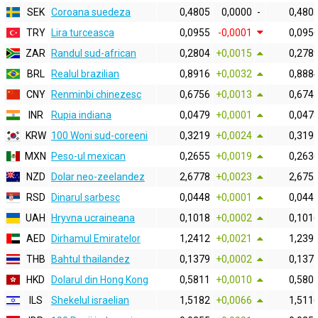
SEK
Coroana suedeza
0,4805
0,0000
-
0,480
TRY
Lira turceasca
0,0955
-0,0001
0,095
ZAR
Randul sud-african
0,2804
+0,0015
0,278
BRL
Realul brazilian
0,8916
+0,0032
0,888
CNY
Renminbi chinezesc
0,6756
+0,0013
0,674
INR
Rupia indiana
0,0479
+0,0001
0,047
KRW
100 Woni sud-coreeni
0,3219
+0,0024
0,319
MXN
Peso-ul mexican
0,2655
+0,0019
0,263
NZD
Dolar neo-zeelandez
2,6778
+0,0023
2,675
RSD
Dinarul sarbesc
0,0448
+0,0001
0,044
UAH
Hryvna ucraineana
0,1018
+0,0002
0,101
AED
Dirhamul Emiratelor
1,2412
+0,0021
1,239
THB
Bahtul thailandez
0,1379
+0,0002
0,137
HKD
Dolarul din Hong Kong
0,5811
+0,0010
0,580
ILS
Shekelul israelian
1,5182
+0,0066
1,511