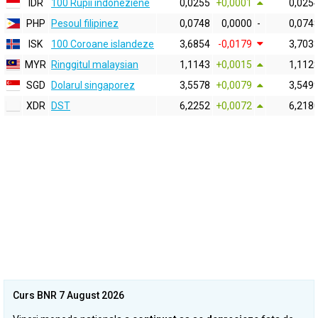
IDR
100 Rupii indoneziene
0,0255
+0,0001
0,025
PHP
Pesoul filipinez
0,0748
0,0000
-
0,074
ISK
100 Coroane islandeze
3,6854
-0,0179
3,703
MYR
Ringgitul malaysian
1,1143
+0,0015
1,112
SGD
Dolarul singaporez
3,5578
+0,0079
3,549
XDR
DST
6,2252
+0,0072
6,218
Curs BNR 7 August 2026