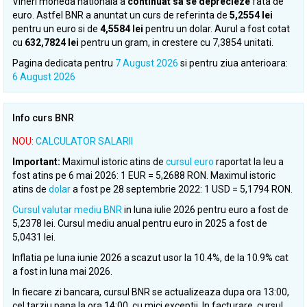
Vineri moneda nationala a
continuat sa se deprecieze
fata de
euro. Astfel BNR a anuntat un curs de referinta de
5,2554 lei
pentru un euro si de
4,5584 lei
pentru un dolar. Aurul a fost cotat
cu
632,7824 lei
pentru un gram, in crestere cu 7,3854 unitati.
Pagina dedicata pentru
7 August 2026
si pentru ziua anterioara:
6 August 2026
Info curs BNR
NOU:
CALCULATOR SALARII
Important:
Maximul istoric atins de
cursul euro
raportat la leu a
fost atins pe 6 mai 2026: 1 EUR = 5,2688 RON. Maximul istoric
atins de
dolar
a fost pe 28 septembrie 2022: 1 USD = 5,1794 RON.
Cursul valutar mediu BNR
in luna iulie 2026 pentru euro a fost de
5,2378 lei. Cursul mediu anual pentru euro in 2025 a fost de
5,0431 lei.
Inflatia pe luna iunie 2026 a scazut usor la 10.4%, de la 10.9% cat
a fost in luna mai 2026.
In fiecare zi bancara, cursul BNR se actualizeaza dupa ora 13:00,
cel tarziu pana la ora 14:00, cu mici exceptii. In facturare, cursul