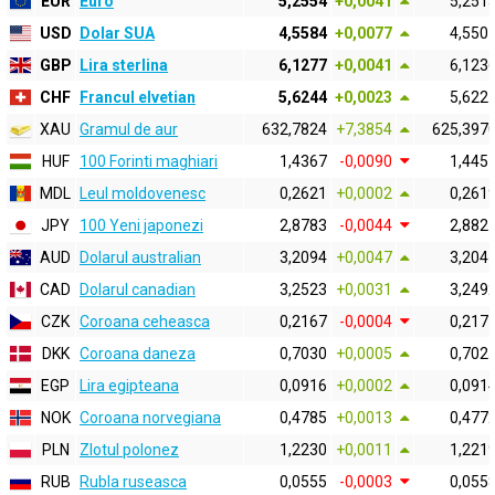
EUR
Euro
5,2554
+0,0041
5,251
USD
Dolar SUA
4,5584
+0,0077
4,550
GBP
Lira sterlina
6,1277
+0,0041
6,123
CHF
Francul elvetian
5,6244
+0,0023
5,622
XAU
Gramul de aur
632,7824
+7,3854
625,397
HUF
100 Forinti maghiari
1,4367
-0,0090
1,445
MDL
Leul moldovenesc
0,2621
+0,0002
0,261
JPY
100 Yeni japonezi
2,8783
-0,0044
2,882
AUD
Dolarul australian
3,2094
+0,0047
3,204
CAD
Dolarul canadian
3,2523
+0,0031
3,249
CZK
Coroana ceheasca
0,2167
-0,0004
0,217
DKK
Coroana daneza
0,7030
+0,0005
0,702
EGP
Lira egipteana
0,0916
+0,0002
0,091
NOK
Coroana norvegiana
0,4785
+0,0013
0,477
PLN
Zlotul polonez
1,2230
+0,0011
1,221
RUB
Rubla ruseasca
0,0555
-0,0003
0,055