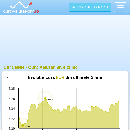
CONVERTOR RAPID
Togg
navig
Curs BNR - Curs valutar BNR zilnic
Afiseaza grafic curs valutar BNR in alta moneda
Evolutie curs
EUR
din ultimele 3 luni
5,28
5,26
max
5,24
5,22
min
5,20