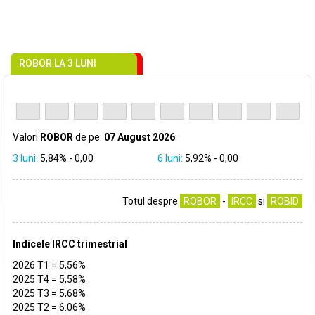
ROBOR LA 3 LUNI
.0
.9
.8
.7
27.07.2026
28.07.2026
29.07.2026
30.07.2026
31.07.2026
03.08.2026
04.08.2026
05.08.2026
06.08.2026
07.08.2026
Valori
ROBOR
de pe:
07 August 2026
:
3 luni:
5,84% -
0,00
6 luni:
5,92% -
0,00
Totul despre
ROBOR
-
IRCC
si
ROBID
Indicele IRCC trimestrial
2026 T1 = 5,56%
2025 T4 = 5,58%
2025 T3 = 5,68%
2025 T2 = 6.06%