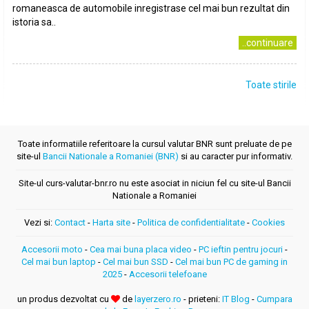
romaneasca de automobile inregistrase cel mai bun rezultat din
istoria sa..
..continuare
Toate stirile
Toate informatiile referitoare la cursul valutar BNR sunt preluate de pe
site-ul
Bancii Nationale a Romaniei (BNR)
si au caracter pur informativ.
Site-ul curs-valutar-bnr.ro nu este asociat in niciun fel cu site-ul Bancii
Nationale a Romaniei
Vezi si:
Contact
-
Harta site
-
Politica de confidentialitate
-
Cookies
Accesorii moto
-
Cea mai buna placa video
-
PC ieftin pentru jocuri
-
Cel mai bun laptop
-
Cel mai bun SSD
-
Cel mai bun PC de gaming in
2025
-
Accesorii telefoane
un produs dezvoltat cu
de
layerzero.ro
- prieteni:
IT Blog
-
Cumpara