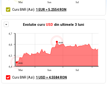
Mai
Iun
Iul
Curs BNR
(Azi)
:
1 EUR = 5,2554 RON
Afiseaza grafic curs valutar BNR in alta moneda
Evolutie curs
USD
din ultimele 3 luni
4,7
max
4,6
4,5
min
4,4
Mai
Iun
Iul
Curs BNR
(Azi)
:
1 USD = 4,5584 RON