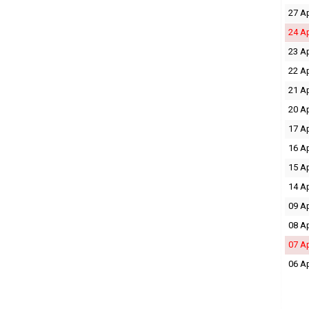
27 A
24 A
23 A
22 A
21 A
20 A
17 A
16 A
15 A
14 A
09 A
08 A
07 A
06 A