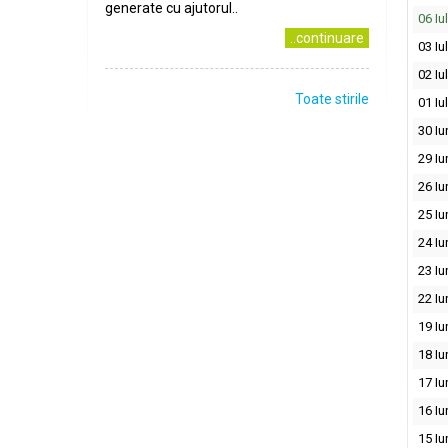
generate cu ajutorul..
06 Iu
..continuare
03 Iu
02 Iu
Toate stirile
01 Iu
30 Iu
29 Iu
26 Iu
25 Iu
24 Iu
23 Iu
22 Iu
19 Iu
18 Iu
17 Iu
16 Iu
15 Iu