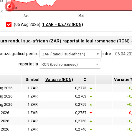
265
min
260
Apr
Mai
(05 Aug 2026):
1 ZAR = 0,2773 (RON)
urs randul sud-african (ZAR) raportat la leul romanesc (RON) 
seaza graficul pentru
intre
ZAR (Randul sud-african)
raportat la
RON (Leul romanesc)
a
Simbol
Valoare (RON)
Variatie 
ug 2026
1 ZAR
0,2773
+0
ug 2026
1 ZAR
0,2763
+0
ug 2026
1 ZAR
0,2759
+0
l 2026
1 ZAR
0,2757
-0
l 2026
1 ZAR
0,2758
+0
l 2026
1 ZAR
0,2746
+0