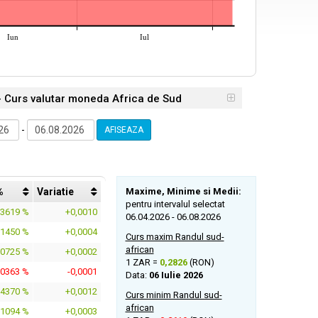
Iun
Iul
- Curs valutar moneda Africa de Sud
-
AFISEAZA
%
Variatie
Maxime, Minime si Medii:
pentru intervalul selectat
,3619 %
+0,0010
06.04.2026 - 06.08.2026
,1450 %
+0,0004
Curs maxim Randul sud-
african
,0725 %
+0,0002
1 ZAR =
0,2826
(RON)
,0363 %
-0,0001
Data:
06 Iulie 2026
,4370 %
+0,0012
Curs minim Randul sud-
african
,1094 %
+0,0003