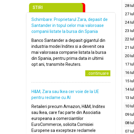
28 Iu
STIRI
27 Iu
Schimbare: Proprietarul Zara, depasit de
24 Iu
Santander in topul celor mai valoroase
23 Iu
companii listate la bursa din Spania
22 Iu
Banco Santander a depasit gigantul din
industria modei Inditex si a devenit cea
21 Iu
mai valoroasa companie listata la bursa
20 Iu
din Spania, pentru prima data in ultimii
opt ani, transmite Reuters.
17 Iu
16 Iu
..continuare
15 Iu
14 Iu
H&M, Zara sau Ikea cer voie de la UE
pentru reclame cu AI
13 Iu
10 Iu
Retaileri precum Amazon, H&M, Inditex
sau Ikea, care fac parte din Asociatia
09 Iu
europeana a comerciantilor
08 Iu
EuroCommerce, solicita Comisiei
Europene sa excepteze reclamele
07 Iu