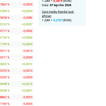
1 ZAR =
0,2619
(RON)
,1820 %
-0,0005
Data:
07 Aprilie 2026
,2528 %
+0,0034
Curs mediu Randul sud-
african
,9328 %
-0,0082
1 ZAR =
0,2737
(RON)
,2510 %
+0,0007
,0717 %
-0,0002
,2154 %
+0,0006
,1799 %
+0,0005
,5011 %
-0,0014
,3211 %
-0,0009
,4300 %
+0,0012
,3570 %
-0,0010
,3203 %
-0,0009
,4648 %
+0,0013
,0358 %
+0,0001
,8862 %
-0,0025
,1769 %
-0,0005