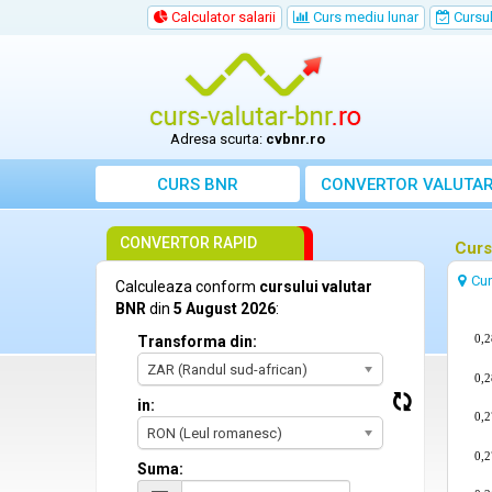
Calculator salarii
Curs mediu lunar
Cursul 
Adresa scurta:
cvbnr.ro
CURS BNR
CONVERTOR VALUTA
CONVERTOR RAPID
Curs
Cu
Calculeaza conform
cursului valutar
BNR
din
5 August 2026
:
0,
Transforma din:
ZAR (Randul sud-african)
0,
in:
0,
RON (Leul romanesc)
0,
Suma: