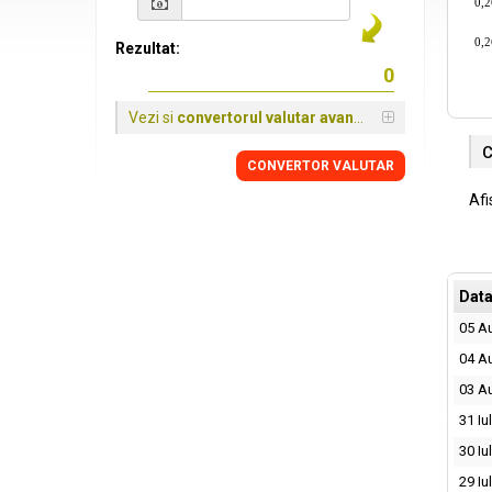
0,
0,
Rezultat:
Vezi si
convertorul valutar avansat
C
CONVERTOR VALUTAR
Afi
Dat
05 A
04 A
03 A
31 Iu
30 Iu
29 Iu