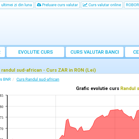
ultimei zi din luna
Preluare curs valutar
Curs valutar online
ROBOR
R
EVOLUTIE CURS
CURS
VALUTAR
BANCI
CE
 randul sud-african - Curs ZAR in RON (Lei)
rs BNR
Curs Randul sud-african
Grafic evolutie curs
Randul s
285
280
275
270