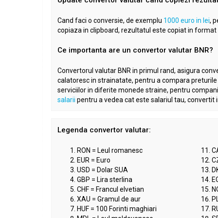
Cand faci o conversie, de exemplu
1000 euro in lei
, 
copiaza in clipboard, rezultatul este copiat in format
Ce importanta are un convertor valutar BNR?
Convertorul valutar BNR in primul rand, asigura conver
calatoresc in strainatate, pentru a compara preturile
serviciilor in diferite monede straine, pentru compani
salarii
pentru a vedea cat este salariul tau, convertit
Legenda convertor valutar:
RON = Leul romanesc
C
EUR = Euro
C
USD = Dolar SUA
D
GBP = Lira sterlina
EG
CHF = Francul elvetian
N
XAU = Gramul de aur
PL
HUF = 100 Forinti maghiari
R