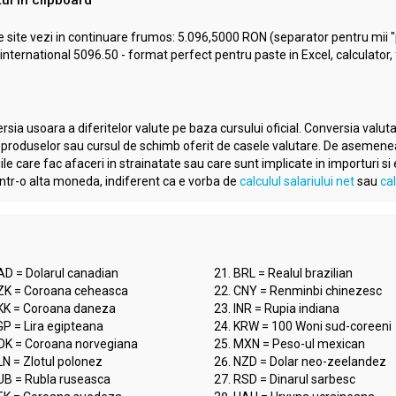
pe site vezi in continuare frumos: 5.096,5000 RON (separator pentru mii "
 international 5096.50 - format perfect pentru paste in Excel, calculator
sia usoara a diferitelor valute pe baza cursului oficial. Conversia valutar
 produselor sau cursul de schimb oferit de casele valutare. De asemenea e
ile care fac afaceri in strainatate sau care sunt implicate in importuri si
 intr-o alta moneda, indiferent ca e vorba de
calculul salariului net
sau
cal
AD = Dolarul canadian
BRL = Realul brazilian
ZK = Coroana ceheasca
CNY = Renminbi chinezesc
KK = Coroana daneza
INR = Rupia indiana
P = Lira egipteana
KRW = 100 Woni sud-coreeni
OK = Coroana norvegiana
MXN = Peso-ul mexican
N = Zlotul polonez
NZD = Dolar neo-zeelandez
UB = Rubla ruseasca
RSD = Dinarul sarbesc