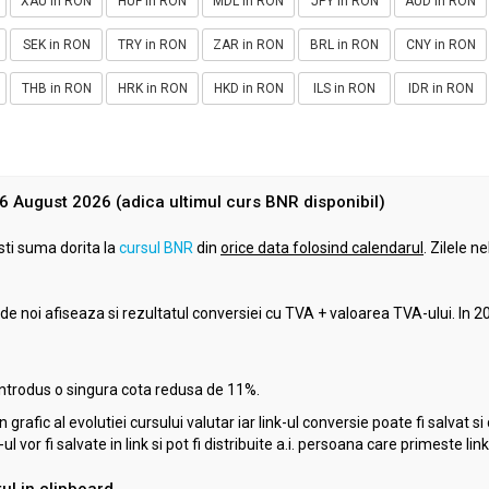
XAU in RON
HUF in RON
MDL in RON
JPY in RON
AUD in RON
SEK in RON
TRY in RON
ZAR in RON
BRL in RON
CNY in RON
THB in RON
HRK in RON
HKD in RON
ILS in RON
IDR in RON
a 6 August 2026 (adica ultimul curs BNR disponibil)
sti suma dorita la
cursul BNR
din
orice data folosind calendarul
. Zilele 
de noi afiseaza si rezultatul conversiei cu TVA + valoarea TVA-ului. In 2
introdus o singura cota redusa de 11%.
grafic al evolutiei cursului valutar iar link-ul conversie poate fi salvat si
 vor fi salvate in link si pot fi distribuite a.i. persoana care primeste link
ul in clipboard