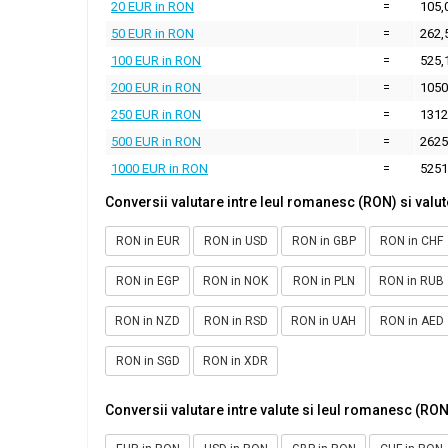
20 EUR in RON
=
105,
50 EUR in RON
=
262,
100 EUR in RON
=
525,
200 EUR in RON
=
1050
250 EUR in RON
=
1312
500 EUR in RON
=
2625
1000 EUR in RON
=
5251
Conversii valutare intre leul romanesc (RON) si valut
RON in EUR
RON in USD
RON in GBP
RON in CHF
RON in EGP
RON in NOK
RON in PLN
RON in RUB
RON in NZD
RON in RSD
RON in UAH
RON in AED
RON in SGD
RON in XDR
Conversii valutare intre valute si leul romanesc (RON