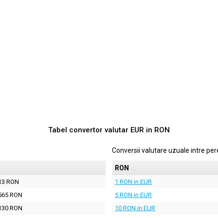
Tabel convertor valutar
EUR
in
RON
Conversii valutare uzuale intre p
N
RON
13 RON
1 RON in EUR
565 RON
5 RON in EUR
130 RON
10 RON in EUR