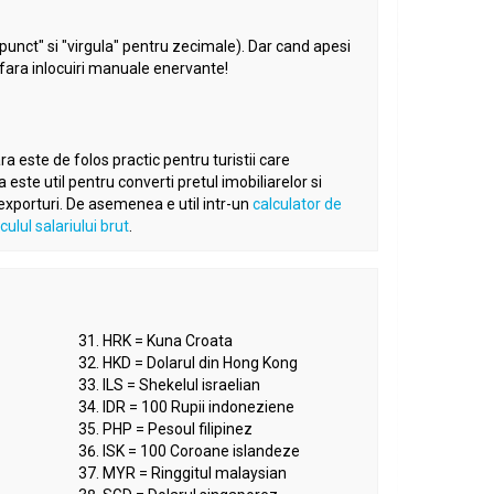
punct" si "virgula" pentru zecimale). Dar cand apesi
, fara inlocuiri manuale enervante!
a este de folos practic pentru turistii care
ste util pentru converti pretul imobiliarelor si
 exporturi. De asemenea e util intr-un
calculator de
culul salariului brut
.
HRK = Kuna Croata
HKD = Dolarul din Hong Kong
ILS = Shekelul israelian
IDR = 100 Rupii indoneziene
PHP = Pesoul filipinez
ISK = 100 Coroane islandeze
MYR = Ringgitul malaysian