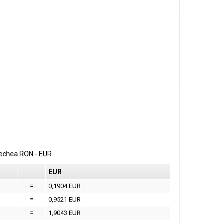
erechea
RON
-
EUR
EUR
=
0,1904 EUR
=
0,9521 EUR
=
1,9043 EUR