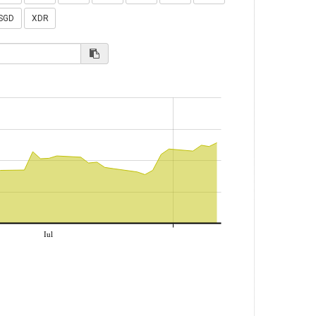
SGD
XDR
Iul