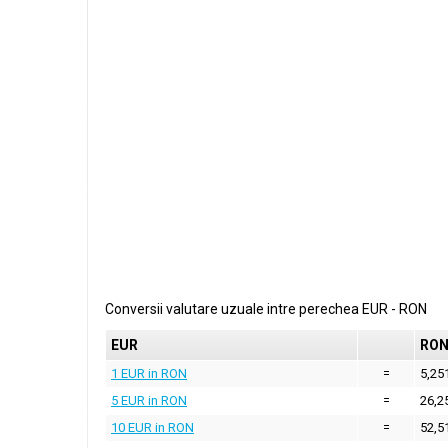
Conversii valutare uzuale intre perechea
EUR
-
RON
EUR
RO
1 EUR in RON
=
5,25
5 EUR in RON
=
26,2
10 EUR in RON
=
52,5