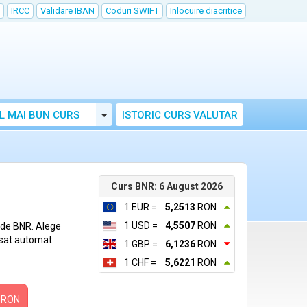
IRCC
Validare IBAN
Coduri SWIFT
Inlocuire diacritice
Toggle Dropdown
L MAI BUN CURS
ISTORIC CURS VALUTAR
Curs BNR: 6 August 2026
1 EUR =
5,2513
RON
1 USD =
4,5507
RON
t de BNR. Alege
fisat automat.
1 GBP =
6,1236
RON
1 CHF =
5,6221
RON
RON