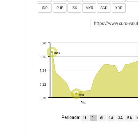
IDR
PHP
ISK
MYR
SGD
XDR
5,28
max
5,26
5,24
5,22
min
5,20
Mai
Perioada:
1L
3L
6L
1A
3A
5A