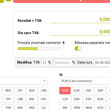
Rezultat + TVA:
Din care TVA:
Precizie zecimale convertor:
4
Afiseaza separator mii
Modifica
:
TVA:
% -
%
- Data curs:
In:
RON (Leul romanesc)
MDL
JPY
AUD
CAD
RON
EUR
USD
GBP
TRY
ZAR
BRL
CNY
CZK
DKK
EGP
NOK
THB
HRK
HKD
ILS
INR
KRW
MXN
NZD