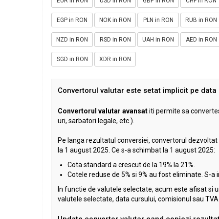
EUR in RON
USD in RON
GBP in RON
CHF in RON
EGP in RON
NOK in RON
PLN in RON
RUB in RON
NZD in RON
RSD in RON
UAH in RON
AED in RON
SGD in RON
XDR in RON
Convertorul valutar este setat implicit pe dat
Convertorul valutar avansat
iti permite sa converte
uri, sarbatori legale, etc.).
Pe langa rezultatul conversiei, convertorul dezvoltat 
la 1 august 2025. Ce s-a schimbat la 1 august 2025:
Cota standard a crescut de la 19% la 21%.
Cotele reduse de 5% si 9% au fost eliminate. S-a 
In functie de valutele selectate, acum este afisat si un 
valutele selectate, data cursului, comisionul sau TVA-ul
Update convertor valutar cand copiezi rezultat