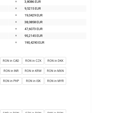
=
3,8086 EUR
=
9,5215 EUR
=
19,0429 EUR
=
38,0858 EUR
=
47,6073 EUR
=
95,2145 EUR
=
190,4290 EUR
RON in CAD
RON in CZK
RON in DKK
RON in INR
RON in KRW
RON in MXN
RON in PHP
RON in ISK
RON in MYR