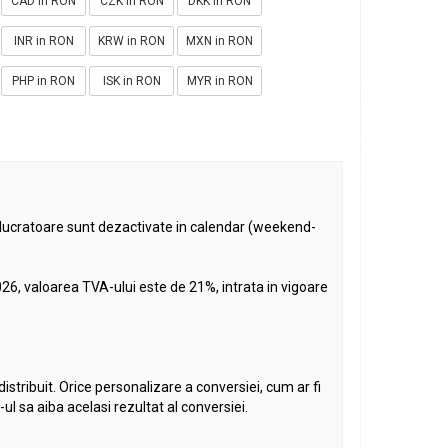
CAD in RON
CZK in RON
DKK in RON
INR in RON
KRW in RON
MXN in RON
PHP in RON
ISK in RON
MYR in RON
nelucratoare sunt dezactivate in calendar (weekend-
026, valoarea TVA-ului este de 21%, intrata in vigoare
 distribuit. Orice personalizare a conversiei, cum ar fi
-ul sa aiba acelasi rezultat al conversiei.