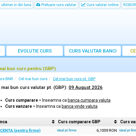
ultimei zi din luna
Preluare curs valutar
Curs valutar online
ROBOR
R
EVOLUTIE CURS
CURS
VALUTAR
BANCI
CE
mai bun curs pentru (GBP)
urs BNR
Cel mai bun curs
Cel mai bun curs pt. GBP
 mai bun curs valutar pt. (GBP):
09 August 2026
Curs cumparare
= Inseamna ca
banca cumpara valuta
Curs vanzare
= Inseamna ca
banca vinde valuta
nca
Curs
cumparare GBP
Curs
va
CENTA (pentru firme)
6,1009
RON