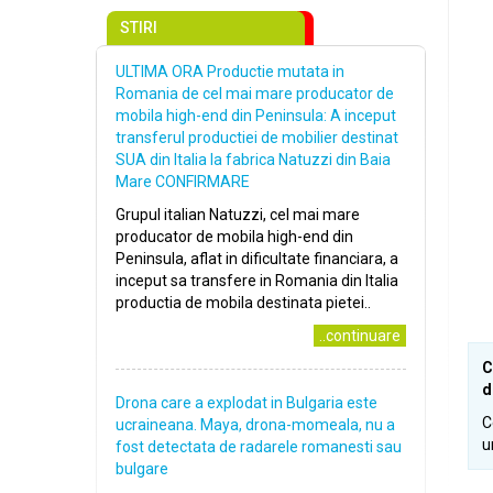
STIRI
ULTIMA ORA Productie mutata in
Romania de cel mai mare producator de
mobila high-end din Peninsula: A inceput
transferul productiei de mobilier destinat
SUA din Italia la fabrica Natuzzi din Baia
Mare CONFIRMARE
Grupul italian Natuzzi, cel mai mare
producator de mobila high-end din
Peninsula, aflat in dificultate financiara, a
inceput sa transfere in Romania din Italia
productia de mobila destinata pietei..
..continuare
C
d
Drona care a explodat in Bulgaria este
C
ucraineana. Maya, drona-momeala, nu a
u
fost detectata de radarele romanesti sau
bulgare