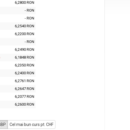
6,2800
RON
-
RON
-
RON
6,2540
RON
6,2200
RON
-
RON
6,2490
RON
6,1848
RON
6,2350
RON
6,2400
RON
6,2761
RON
6,2647
RON
6,2077
RON
6,2600
RON
 GBP
Cel mai bun curs pt. CHF