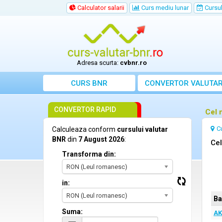
Calculator salarii
Curs mediu lunar
Cursul 
Adresa scurta:
cvbnr.ro
CURS BNR
CONVERTOR VALUTA
CONVERTOR RAPID
Cel 
C
Calculeaza conform
cursului valutar
BNR
din
7 August 2026
:
Cel
Transforma din:
RON (Leul romanesc)
in:
RON (Leul romanesc)
Ba
Suma:
AK