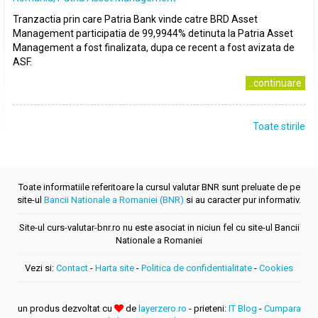
Tranzactia prin care Patria Bank vinde catre BRD Asset
Management participatia de 99,9944% detinuta la Patria Asset
Management a fost finalizata, dupa ce recent a fost avizata de
ASF.
..continuare
Toate stirile
Toate informatiile referitoare la cursul valutar BNR sunt preluate de pe
site-ul
Bancii Nationale a Romaniei (BNR)
si au caracter pur informativ.
Site-ul curs-valutar-bnr.ro nu este asociat in niciun fel cu site-ul Bancii
Nationale a Romaniei
Vezi si:
Contact
-
Harta site
-
Politica de confidentialitate
-
Cookies
un produs dezvoltat cu
de
layerzero.ro
- prieteni:
IT Blog
-
Cumpara