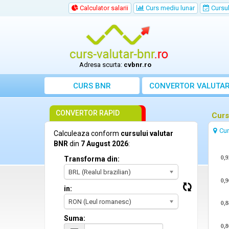
Calculator salarii
Curs mediu lunar
Cursul 
Adresa scurta:
cvbnr.ro
CURS BNR
CONVERTOR VALUTA
CONVERTOR RAPID
Curs
Cu
Calculeaza conform
cursului valutar
BNR
din
7 August 2026
:
0,9
Transforma din:
BRL (Realul brazilian)
0,9
in:
RON (Leul romanesc)
0,8
Suma:
0,8