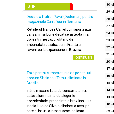
30 Iu
STIRI
29 Iu
Decizie a fratilor Paval (Dedeman) pentru
28 Iu
magazinele Carrefour in Romania
27 Iu
Retailerul francez Carrefour raporteaza
24 Iu
vanzari mai bune decat se astepta in al
doilea trimestru, profitand de
23 Iu
imbunatatirea situatiei in Franta si
22 Iu
revenirea la expansiune in Brazilia.
21 Iu
..continuare
20 Iu
17 Iu
Taxa pentru cumparaturile de pe site-uri
16 Iu
precum Shein sau Temu, eliminata in
Brazilia
15 Iu
14 Iu
Intr-o miscare fata de consumatori cu
cateva luni inainte de alegerile
13 Iu
prezidentiale, presedintele brazilian Luiz
10 Iu
Inacio Lula da Silva a eliminat o taxa, pe
care el insusi o introdusese, aplicata..
09 Iu