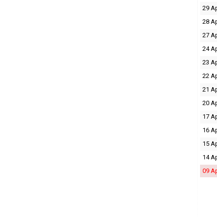
29 A
28 A
27 A
24 A
23 A
22 A
21 A
20 A
17 A
16 A
15 A
14 A
09 A