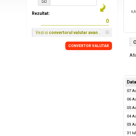
0,8
Rezultat:
Vezi si
convertorul valutar avansat
C
CONVERTOR VALUTAR
Afi
Dat
07 A
06 A
05 A
04 A
03 A
31 Iu