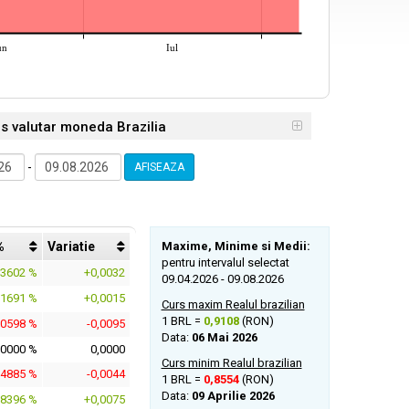
un
Iul
rs valutar moneda Brazilia
-
AFISEAZA
%
Variatie
Maxime, Minime si Medii:
pentru intervalul selectat
,3602 %
+0,0032
09.04.2026 - 09.08.2026
,1691 %
+0,0015
Curs maxim Realul brazilian
1 BRL =
0,9108
(RON)
,0598 %
-0,0095
Data:
06 Mai 2026
,0000 %
0,0000
Curs minim Realul brazilian
,4885 %
-0,0044
1 BRL =
0,8554
(RON)
Data:
09 Aprilie 2026
,8396 %
+0,0075