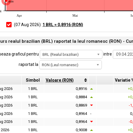
min
4
Apr
Mai
I
(07 Aug 2026):
1 BRL = 0,8916 (RON)
urs realul brazilian (BRL) raportat la leul romanesc (RON) - Cu
seaza graficul pentru
intre
BRL (Realul brazilian)
raportat la
RON (Leul romanesc)
a
Simbol
Valoare (RON)
Variatie 
ug 2026
1 BRL
0,8916
+0
ug 2026
1 BRL
0,8884
+0
ug 2026
1 BRL
0,8869
-1
ug 2026
1 BRL
0,8964
-
0
ug 2026
1 BRL
0,8964
-0
l 2026
1 BRL
0,9008
+0