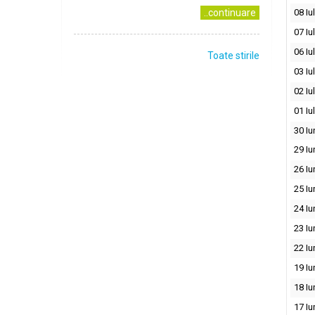
..continuare
08 Iu
07 Iu
06 Iu
Toate stirile
03 Iu
02 Iu
01 Iu
30 Iu
29 Iu
26 Iu
25 Iu
24 Iu
23 Iu
22 Iu
19 Iu
18 Iu
17 Iu