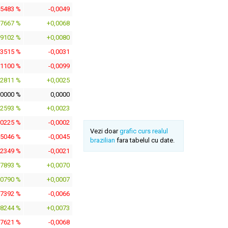
,5483 %
-0,0049
,7667 %
+0,0068
,9102 %
+0,0080
,3515 %
-0,0031
,1100 %
-0,0099
,2811 %
+0,0025
,0000 %
0,0000
,2593 %
+0,0023
,0225 %
-0,0002
Vezi doar
grafic curs realul
,5046 %
-0,0045
brazilian
fara tabelul cu date.
,2349 %
-0,0021
,7893 %
+0,0070
,0790 %
+0,0007
,7392 %
-0,0066
,8244 %
+0,0073
,7621 %
-0,0068