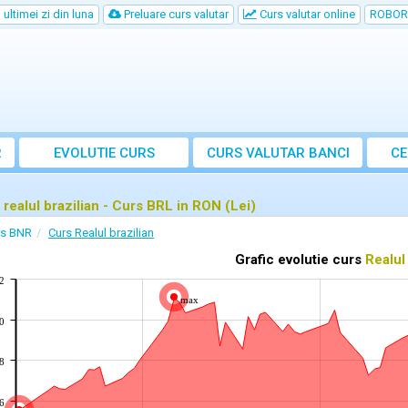
ultimei zi din luna
Preluare curs valutar
Curs valutar online
ROBOR
R
EVOLUTIE CURS
CURS
VALUTAR
BANCI
CE
 realul brazilian - Curs BRL in RON (Lei)
rs BNR
Curs Realul brazilian
Grafic evolutie curs
Realul
2
max
0
8
6