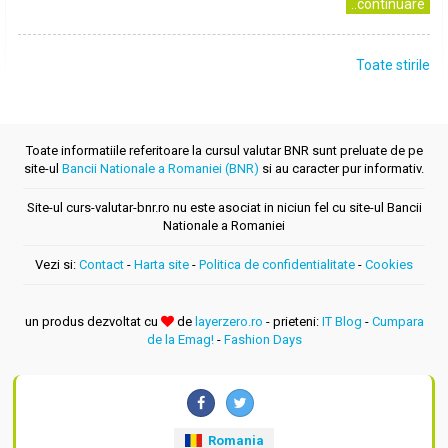
..continuare
Toate stirile
Toate informatiile referitoare la cursul valutar BNR sunt preluate de pe
site-ul
Bancii Nationale a Romaniei (BNR)
si au caracter pur informativ.
Site-ul curs-valutar-bnr.ro nu este asociat in niciun fel cu site-ul Bancii
Nationale a Romaniei
Vezi si:
Contact
-
Harta site
-
Politica de confidentialitate
-
Cookies
un produs dezvoltat cu
de
layerzero.ro
- prieteni:
IT Blog
-
Cumpara
de la Emag!
-
Fashion Days
Romania