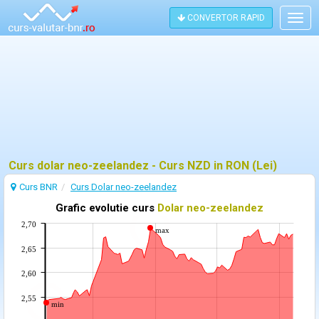
CONVERTOR RAPID
Togg
navig
Curs dolar neo-zeelandez - Curs NZD in RON (Lei)
Curs BNR
Curs Dolar neo-zeelandez
Grafic evolutie curs
Dolar neo-zeelandez
2,70
max
2,65
2,60
2,55
min