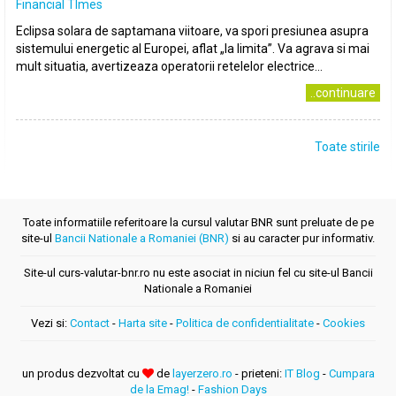
Financial TImes
Eclipsa solara de saptamana viitoare, va spori presiunea asupra
sistemului energetic al Europei, aflat „la limita”. Va agrava si mai
mult situatia, avertizeaza operatorii retelelor electrice...
..continuare
Toate stirile
Toate informatiile referitoare la cursul valutar BNR sunt preluate de pe
site-ul
Bancii Nationale a Romaniei (BNR)
si au caracter pur informativ.
Site-ul curs-valutar-bnr.ro nu este asociat in niciun fel cu site-ul Bancii
Nationale a Romaniei
Vezi si:
Contact
-
Harta site
-
Politica de confidentialitate
-
Cookies
un produs dezvoltat cu
de
layerzero.ro
- prieteni:
IT Blog
-
Cumpara
de la Emag!
-
Fashion Days