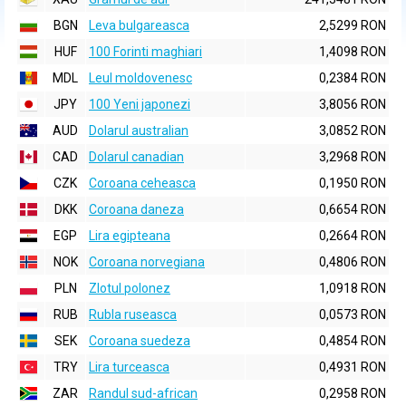
BGN
Leva bulgareasca
2,5299 RON
HUF
100 Forinti maghiari
1,4098 RON
MDL
Leul moldovenesc
0,2384 RON
JPY
100 Yeni japonezi
3,8056 RON
AUD
Dolarul australian
3,0852 RON
CAD
Dolarul canadian
3,2968 RON
CZK
Coroana ceheasca
0,1950 RON
DKK
Coroana daneza
0,6654 RON
EGP
Lira egipteana
0,2664 RON
NOK
Coroana norvegiana
0,4806 RON
PLN
Zlotul polonez
1,0918 RON
RUB
Rubla ruseasca
0,0573 RON
SEK
Coroana suedeza
0,4854 RON
TRY
Lira turceasca
0,4931 RON
ZAR
Randul sud-african
0,2958 RON