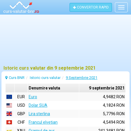
CONVERTOR RAPID
Togg
navig
Istoric curs valutar din 9 septembrie 2021
Curs BNR
Istoric curs valutar
9 Septembrie 2021
Denumire valuta
9 septembrie 2021
EUR
Euro
4,9482 RON
USD
Dolar SUA
4,1824 RON
GBP
Lira sterlina
5,7796 RON
CHF
Francul elvetian
4,5494 RON
XAU
Gramul de aur
241,3481 RON