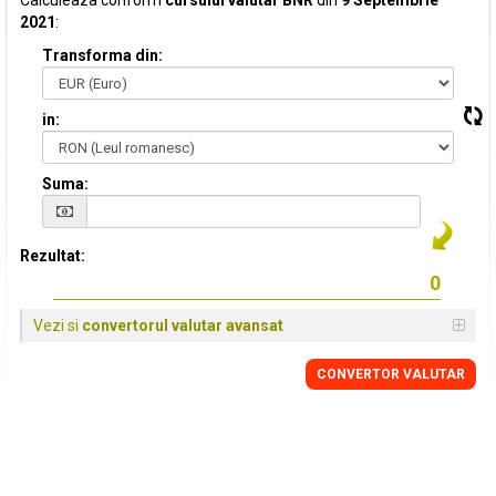
Calculeaza conform
cursului valutar BNR
din
9 Septembrie
2021
:
Transforma din:
in:
Suma:
Rezultat:
Vezi si
convertorul valutar avansat
CONVERTOR VALUTAR