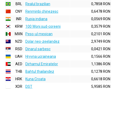
BRL
Realul brazilian
0,7858 RON
CNY
Renminbi chinezesc
0,6478 RON
INR
Rupia indiana
0,0569 RON
KRW
100 Woni sud-coreeni
0,3579 RON
MXN
Peso-ul mexican
0,2101 RON
NZD
Dolar neo-zeelandez
2,9749 RON
RSD
Dinarul sarbesc
0,0421 RON
UAH
Hryvna ucraineana
0,1566 RON
AED
Dirhamul Emiratelor
1,1386 RON
THB
Bahtul thailandez
0,1278 RON
HRK
Kuna Croata
0,6618 RON
XDR
DST
5,9585 RON