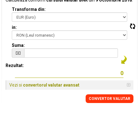
Calculeaza conform
cursului valutar BNR
din
9 Octombrie 2018
:
Transforma din:
in:
Suma:
Rezultat:
Vezi si
convertorul valutar avansat
CONVERTOR VALUTAR