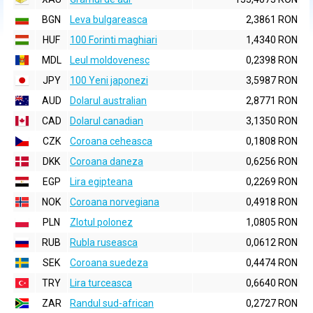
BGN
Leva bulgareasca
2,3861 RON
HUF
100 Forinti maghiari
1,4340 RON
MDL
Leul moldovenesc
0,2398 RON
JPY
100 Yeni japonezi
3,5987 RON
AUD
Dolarul australian
2,8771 RON
CAD
Dolarul canadian
3,1350 RON
CZK
Coroana ceheasca
0,1808 RON
DKK
Coroana daneza
0,6256 RON
EGP
Lira egipteana
0,2269 RON
NOK
Coroana norvegiana
0,4918 RON
PLN
Zlotul polonez
1,0805 RON
RUB
Rubla ruseasca
0,0612 RON
SEK
Coroana suedeza
0,4474 RON
TRY
Lira turceasca
0,6640 RON
ZAR
Randul sud-african
0,2727 RON