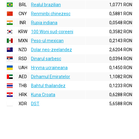
BRL
Realul brazilian
1,0771 RON
CNY
Renminbi chinezesc
0,5881 RON
INR
Rupia indiana
0,0548 RON
KRW
100 Woni sud-coreeni
0,3582 RON
MXN
Peso-ul mexican
0,2143 RON
NZD
Dolar neo-zeelandez
2,6204 RON
RSD
Dinarul sarbesc
0,0394 RON
UAH
Hryvna ucraineana
0,1450 RON
AED
Dirhamul Emiratelor
1,1082 RON
THB
Bahtul thailandez
0,1233 RON
HRK
Kuna Croata
0,6288 RON
XDR
DST
5,6588 RON