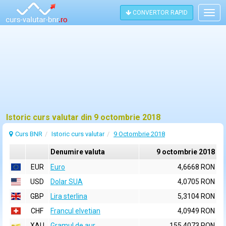
CONVERTOR RAPID
Togg
navig
Istoric curs valutar din 9 octombrie 2018
Curs BNR
Istoric curs valutar
9 Octombrie 2018
Denumire valuta
9 octombrie 2018
EUR
Euro
4,6668 RON
USD
Dolar SUA
4,0705 RON
GBP
Lira sterlina
5,3104 RON
CHF
Francul elvetian
4,0949 RON
XAU
Gramul de aur
155,4073 RON