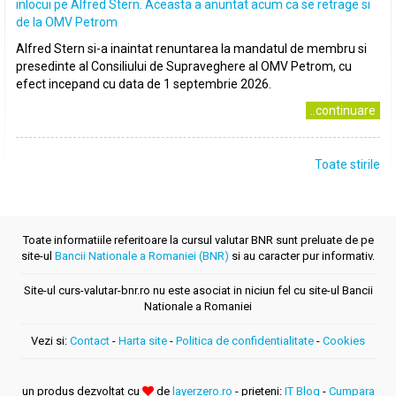
inlocui pe Alfred Stern. Aceasta a anuntat acum ca se retrage si
de la OMV Petrom
Alfred Stern si-a inaintat renuntarea la mandatul de membru si
presedinte al Consiliului de Supraveghere al OMV Petrom, cu
efect incepand cu data de 1 septembrie 2026.
..continuare
Toate stirile
Toate informatiile referitoare la cursul valutar BNR sunt preluate de pe
site-ul
Bancii Nationale a Romaniei (BNR)
si au caracter pur informativ.
Site-ul curs-valutar-bnr.ro nu este asociat in niciun fel cu site-ul Bancii
Nationale a Romaniei
Vezi si:
Contact
-
Harta site
-
Politica de confidentialitate
-
Cookies
un produs dezvoltat cu
de
layerzero.ro
- prieteni:
IT Blog
-
Cumpara