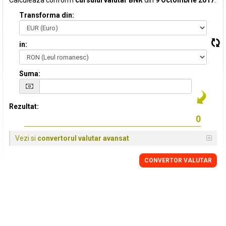
Calculeaza conform
cursului valutar BNR
din
9 Octombrie 2017
:
Transforma din:
in:
Suma:
Rezultat:
Vezi si
convertorul valutar avansat
CONVERTOR VALUTAR