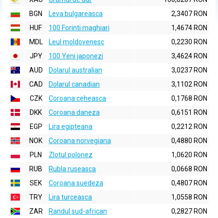
BGN
Leva bulgareasca
2,3407 RON
HUF
100 Forinti maghiari
1,4674 RON
MDL
Leul moldovenesc
0,2230 RON
JPY
100 Yeni japonezi
3,4624 RON
AUD
Dolarul australian
3,0237 RON
CAD
Dolarul canadian
3,1102 RON
CZK
Coroana ceheasca
0,1768 RON
DKK
Coroana daneza
0,6151 RON
EGP
Lira egipteana
0,2212 RON
NOK
Coroana norvegiana
0,4880 RON
PLN
Zlotul polonez
1,0620 RON
RUB
Rubla ruseasca
0,0668 RON
SEK
Coroana suedeza
0,4807 RON
TRY
Lira turceasca
1,0558 RON
ZAR
Randul sud-african
0,2827 RON