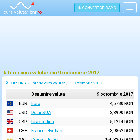
CONVERTOR RAPID
Togg
navig
Istoric curs valutar din 9 octombrie 2017
Curs BNR
Istoric curs valutar
9 Octombrie 2017
Denumire valuta
9 octombrie 2017
EUR
Euro
4,5780 RON
USD
Dolar SUA
3,8990 RON
GBP
Lira sterlina
5,1214 RON
CHF
Francul elvetian
3,9862 RON
XAU
Gramul de aur
160,8207 RON