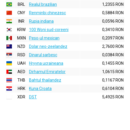
BRL
Realul brazilian
1,2355 RON
CNY
Renminbi chinezesc
0,5884 RON
INR
Rupia indiana
0,0596 RON
KRW
100 Woni sud-coreeni
0,3410 RON
MXN
Peso-ul mexican
0,2097 RON
NZD
Dolar neo-zeelandez
2,7600 RON
RSD
Dinarul sarbesc
0,0384 RON
UAH
Hryvna ucraineana
0,1455 RON
AED
Dirhamul Emiratelor
1,0615 RON
THB
Bahtul thailandez
0,1167 RON
HRK
Kuna Croata
0,6104 RON
XDR
DST
5,4925 RON