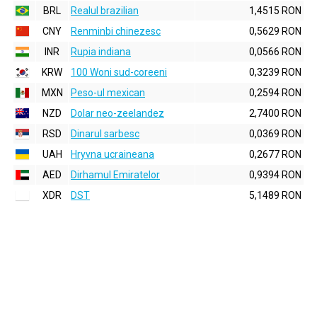
BRL
Realul brazilian
1,4515 RON
CNY
Renminbi chinezesc
0,5629 RON
INR
Rupia indiana
0,0566 RON
KRW
100 Woni sud-coreeni
0,3239 RON
MXN
Peso-ul mexican
0,2594 RON
NZD
Dolar neo-zeelandez
2,7400 RON
RSD
Dinarul sarbesc
0,0369 RON
UAH
Hryvna ucraineana
0,2677 RON
AED
Dirhamul Emiratelor
0,9394 RON
XDR
DST
5,1489 RON