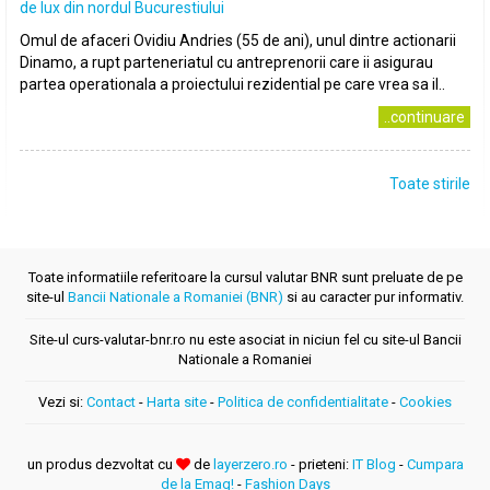
de lux din nordul Bucurestiului
Omul de afaceri Ovidiu Andries (55 de ani), unul dintre actionarii
Dinamo, a rupt parteneriatul cu antreprenorii care ii asigurau
partea operationala a proiectului rezidential pe care vrea sa il..
..continuare
Toate stirile
Toate informatiile referitoare la cursul valutar BNR sunt preluate de pe
site-ul
Bancii Nationale a Romaniei (BNR)
si au caracter pur informativ.
Site-ul curs-valutar-bnr.ro nu este asociat in niciun fel cu site-ul Bancii
Nationale a Romaniei
Vezi si:
Contact
-
Harta site
-
Politica de confidentialitate
-
Cookies
un produs dezvoltat cu
de
layerzero.ro
- prieteni:
IT Blog
-
Cumpara
de la Emag!
-
Fashion Days