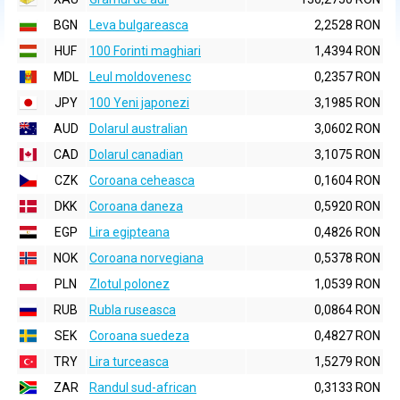
BGN
Leva bulgareasca
2,2528 RON
HUF
100 Forinti maghiari
1,4394 RON
MDL
Leul moldovenesc
0,2357 RON
JPY
100 Yeni japonezi
3,1985 RON
AUD
Dolarul australian
3,0602 RON
CAD
Dolarul canadian
3,1075 RON
CZK
Coroana ceheasca
0,1604 RON
DKK
Coroana daneza
0,5920 RON
EGP
Lira egipteana
0,4826 RON
NOK
Coroana norvegiana
0,5378 RON
PLN
Zlotul polonez
1,0539 RON
RUB
Rubla ruseasca
0,0864 RON
SEK
Coroana suedeza
0,4827 RON
TRY
Lira turceasca
1,5279 RON
ZAR
Randul sud-african
0,3133 RON