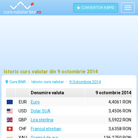
CONVERTOR RAPID
Togg
navig
Istoric curs valutar din 9 octombrie 2014
Curs BNR
Istoric curs valutar
9 Octombrie 2014
Denumire valuta
9 octombrie 2014
EUR
Euro
4,4061 RON
USD
Dolar SUA
3,4506 RON
GBP
Lira sterlina
5,5922 RON
CHF
Francul elvetian
3,6358 RON
XAU
Gramul de aur
136,2750 RON