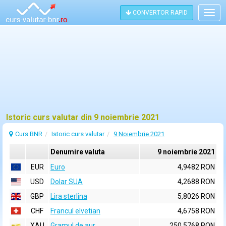
CONVERTOR RAPID
Togg
navig
Istoric curs valutar din 9 noiembrie 2021
Curs BNR
Istoric curs valutar
9 Noiembrie 2021
Denumire valuta
9 noiembrie 2021
EUR
Euro
4,9482 RON
USD
Dolar SUA
4,2688 RON
GBP
Lira sterlina
5,8026 RON
CHF
Francul elvetian
4,6758 RON
XAU
Gramul de aur
250,5768 RON