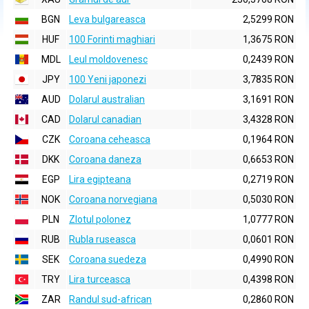
BGN
Leva bulgareasca
2,5299 RON
HUF
100 Forinti maghiari
1,3675 RON
MDL
Leul moldovenesc
0,2439 RON
JPY
100 Yeni japonezi
3,7835 RON
AUD
Dolarul australian
3,1691 RON
CAD
Dolarul canadian
3,4328 RON
CZK
Coroana ceheasca
0,1964 RON
DKK
Coroana daneza
0,6653 RON
EGP
Lira egipteana
0,2719 RON
NOK
Coroana norvegiana
0,5030 RON
PLN
Zlotul polonez
1,0777 RON
RUB
Rubla ruseasca
0,0601 RON
SEK
Coroana suedeza
0,4990 RON
TRY
Lira turceasca
0,4398 RON
ZAR
Randul sud-african
0,2860 RON