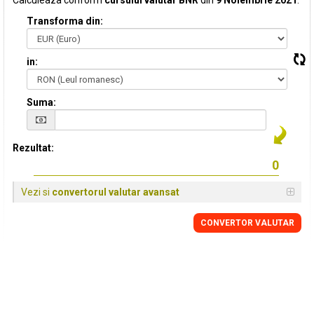
Calculeaza conform
cursului valutar BNR
din
9 Noiembrie 2021
:
Transforma din:
in:
Suma:
Rezultat:
Vezi si
convertorul valutar avansat
CONVERTOR VALUTAR