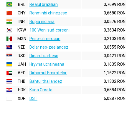
BRL
Realul brazilian
0,7699 RON
CNY
Renminbi chinezesc
0,6680 RON
INR
Rupia indiana
0,0576 RON
KRW
100 Woni sud-coreeni
0,3634 RON
MXN
Peso-ul mexican
0,2103 RON
NZD
Dolar neo-zeelandez
3,0555 RON
RSD
Dinarul sarbesc
0,0421 RON
UAH
Hryvna ucraineana
0,1635 RON
AED
Dirhamul Emiratelor
1,1622 RON
THB
Bahtul thailandez
0,1302 RON
HRK
Kuna Croata
0,6584 RON
XDR
DST
6,0287 RON