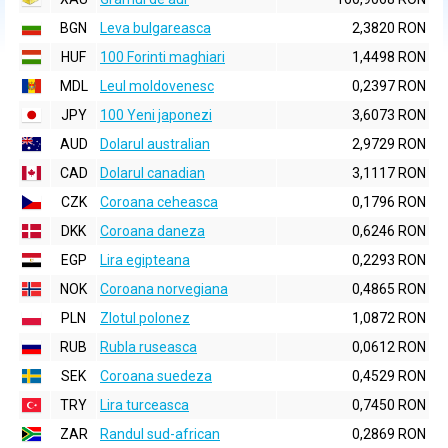
BGN
Leva bulgareasca
2,3820 RON
HUF
100 Forinti maghiari
1,4498 RON
MDL
Leul moldovenesc
0,2397 RON
JPY
100 Yeni japonezi
3,6073 RON
AUD
Dolarul australian
2,9729 RON
CAD
Dolarul canadian
3,1117 RON
CZK
Coroana ceheasca
0,1796 RON
DKK
Coroana daneza
0,6246 RON
EGP
Lira egipteana
0,2293 RON
NOK
Coroana norvegiana
0,4865 RON
PLN
Zlotul polonez
1,0872 RON
RUB
Rubla ruseasca
0,0612 RON
SEK
Coroana suedeza
0,4529 RON
TRY
Lira turceasca
0,7450 RON
ZAR
Randul sud-african
0,2869 RON