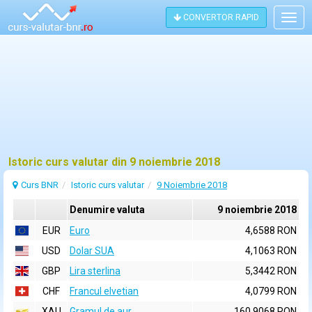
CONVERTOR RAPID
Togg
navig
Istoric curs valutar din 9 noiembrie 2018
Curs BNR
Istoric curs valutar
9 Noiembrie 2018
Denumire valuta
9 noiembrie 2018
EUR
Euro
4,6588 RON
USD
Dolar SUA
4,1063 RON
GBP
Lira sterlina
5,3442 RON
CHF
Francul elvetian
4,0799 RON
XAU
Gramul de aur
160,9068 RON