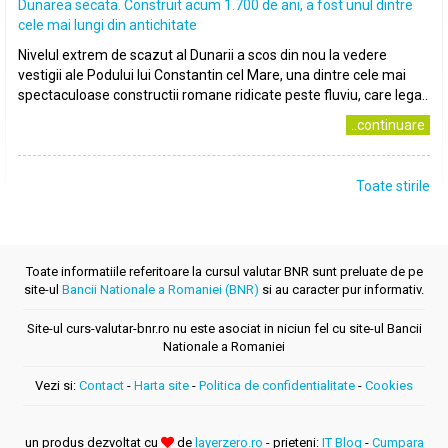
Dunarea secata. Construit acum 1.700 de ani, a fost unul dintre
cele mai lungi din antichitate
Nivelul extrem de scazut al Dunarii a scos din nou la vedere
vestigii ale Podului lui Constantin cel Mare, una dintre cele mai
spectaculoase constructii romane ridicate peste fluviu, care lega..
..continuare
Toate stirile
Toate informatiile referitoare la cursul valutar BNR sunt preluate de pe
site-ul
Bancii Nationale a Romaniei (BNR)
si au caracter pur informativ.
Site-ul curs-valutar-bnr.ro nu este asociat in niciun fel cu site-ul Bancii
Nationale a Romaniei
Vezi si:
Contact
-
Harta site
-
Politica de confidentialitate
-
Cookies
un produs dezvoltat cu
de
layerzero.ro
- prieteni:
IT Blog
-
Cumpara