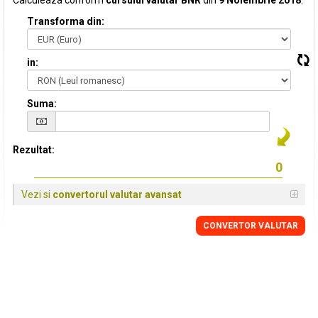
Calculeaza conform
cursului valutar BNR
din
9 Noiembrie 2018
:
Transforma din:
in:
Suma:
Rezultat:
Vezi si
convertorul valutar avansat
CONVERTOR VALUTAR