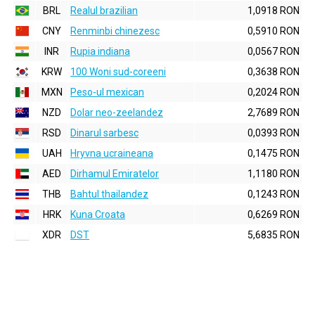
BRL
Realul brazilian
1,0918 RON
CNY
Renminbi chinezesc
0,5910 RON
INR
Rupia indiana
0,0567 RON
KRW
100 Woni sud-coreeni
0,3638 RON
MXN
Peso-ul mexican
0,2024 RON
NZD
Dolar neo-zeelandez
2,7689 RON
RSD
Dinarul sarbesc
0,0393 RON
UAH
Hryvna ucraineana
0,1475 RON
AED
Dirhamul Emiratelor
1,1180 RON
THB
Bahtul thailandez
0,1243 RON
HRK
Kuna Croata
0,6269 RON
XDR
DST
5,6835 RON