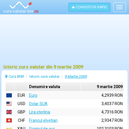
CONVERTOR RAPID
Togg
navig
Istoric curs valutar din 9 martie 2009
Curs BNR
Istoric curs valutar
9 Martie 2009
Denumire valuta
9 martie 2009
EUR
Euro
4,2939 RON
USD
Dolar SUA
3,4037 RON
GBP
Lira sterlina
4,7316 RON
CHF
Francul elvetian
2,9347 RON
XAU
Gramul de aur
102,3103 RON