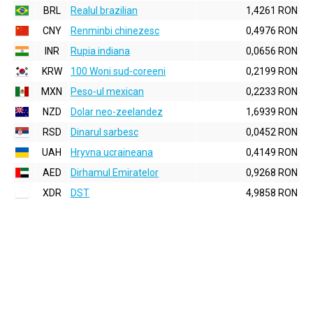
BRL
Realul brazilian
1,4261 RON
CNY
Renminbi chinezesc
0,4976 RON
INR
Rupia indiana
0,0656 RON
KRW
100 Woni sud-coreeni
0,2199 RON
MXN
Peso-ul mexican
0,2233 RON
NZD
Dolar neo-zeelandez
1,6939 RON
RSD
Dinarul sarbesc
0,0452 RON
UAH
Hryvna ucraineana
0,4149 RON
AED
Dirhamul Emiratelor
0,9268 RON
XDR
DST
4,9858 RON