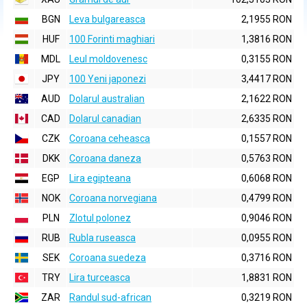
BGN
Leva bulgareasca
2,1955 RON
HUF
100 Forinti maghiari
1,3816 RON
MDL
Leul moldovenesc
0,3155 RON
JPY
100 Yeni japonezi
3,4417 RON
AUD
Dolarul australian
2,1622 RON
CAD
Dolarul canadian
2,6335 RON
CZK
Coroana ceheasca
0,1557 RON
DKK
Coroana daneza
0,5763 RON
EGP
Lira egipteana
0,6068 RON
NOK
Coroana norvegiana
0,4799 RON
PLN
Zlotul polonez
0,9046 RON
RUB
Rubla ruseasca
0,0955 RON
SEK
Coroana suedeza
0,3716 RON
TRY
Lira turceasca
1,8831 RON
ZAR
Randul sud-african
0,3219 RON