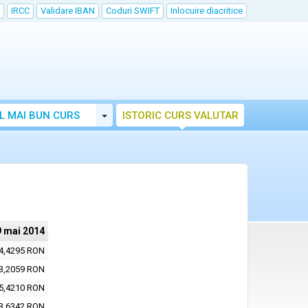
IRCC
Validare IBAN
Coduri SWIFT
Inlocuire diacritice
Toggle Dropdown
L MAI BUN CURS
ISTORIC CURS VALUTAR
9 mai 2014
4,4295 RON
3,2059 RON
5,4210 RON
3,6342 RON