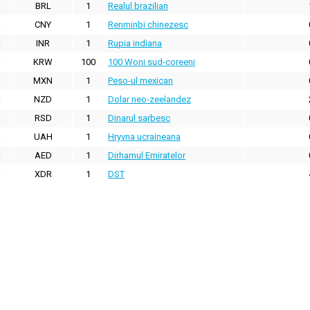
BRL
1
Realul brazilian
CNY
1
Renminbi chinezesc
INR
1
Rupia indiana
KRW
100
100 Woni sud-coreeni
MXN
1
Peso-ul mexican
NZD
1
Dolar neo-zeelandez
RSD
1
Dinarul sarbesc
UAH
1
Hryvna ucraineana
AED
1
Dirhamul Emiratelor
XDR
1
DST