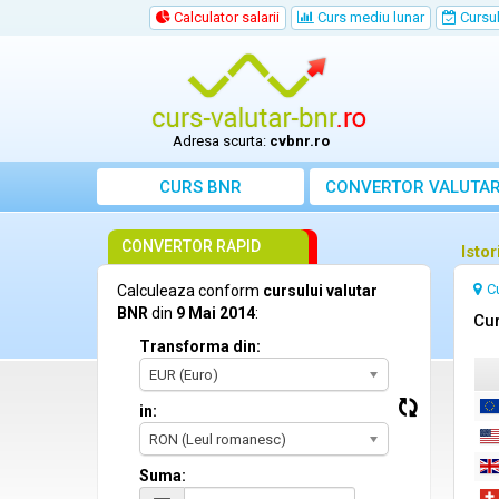
Calculator salarii
Curs mediu lunar
Cursul 
Adresa scurta:
cvbnr.ro
CURS BNR
CONVERTOR VALUTA
CONVERTOR RAPID
Isto
C
Calculeaza conform
cursului valutar
BNR
din
9 Mai 2014
:
Cur
Transforma din:
EUR (Euro)
in:
RON (Leul romanesc)
Suma: