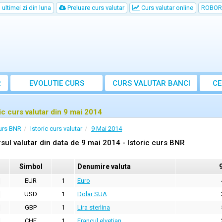
ultimei zi din luna
Preluare curs valutar
Curs valutar online
ROBOR
R
EVOLUTIE CURS
CURS
VALUTAR
BANCI
CE
ric curs valutar din 9 mai 2014
urs BNR
Istoric curs valutar
9 Mai 2014
sul valutar din data de 9 mai 2014 - Istoric curs BNR
Simbol
Denumire valuta
EUR
1
Euro
USD
1
Dolar SUA
GBP
1
Lira sterlina
CHF
1
Francul elvetian