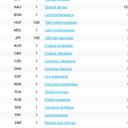
XAU
1
Gramul de aur
13
BGN
1
Leva bulgareasca
HUF
100
100 Forinti maghiari
MDL
1
Leul moldovenesc
JPY
100
100 Yeni japonezi
AUD
1
Dolarul australian
CAD
1
Dolarul canadian
CZK
1
Coroana ceheasca
DKK
1
Coroana daneza
EGP
1
Lira egipteana
NOK
1
Coroana norvegiana
PLN
1
Zlotul polonez
RUB
1
Rubla ruseasca
SEK
1
Coroana suedeza
TRY
1
Lira turceasca
ZAR
1
Randul sud-african