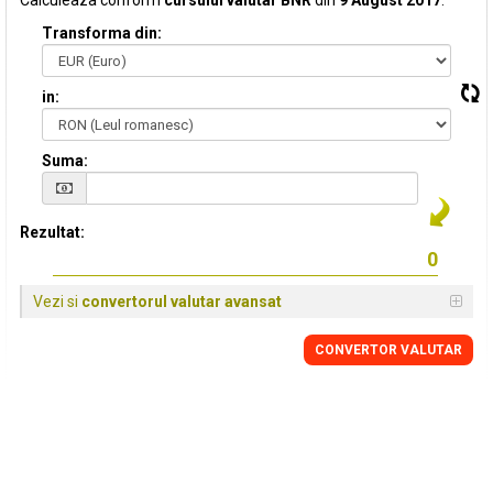
Calculeaza conform
cursului valutar BNR
din
9 August 2017
:
Transforma din:
in:
Suma:
Rezultat:
Vezi si
convertorul valutar avansat
CONVERTOR VALUTAR