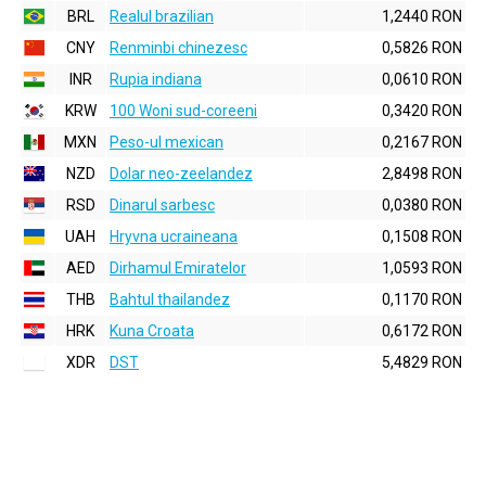
BRL
Realul brazilian
1,2440 RON
CNY
Renminbi chinezesc
0,5826 RON
INR
Rupia indiana
0,0610 RON
KRW
100 Woni sud-coreeni
0,3420 RON
MXN
Peso-ul mexican
0,2167 RON
NZD
Dolar neo-zeelandez
2,8498 RON
RSD
Dinarul sarbesc
0,0380 RON
UAH
Hryvna ucraineana
0,1508 RON
AED
Dirhamul Emiratelor
1,0593 RON
THB
Bahtul thailandez
0,1170 RON
HRK
Kuna Croata
0,6172 RON
XDR
DST
5,4829 RON