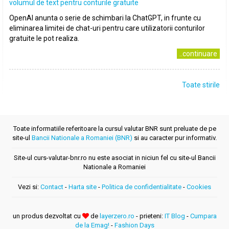
volumul de text pentru conturile gratuite
OpenAI anunta o serie de schimbari la ChatGPT, in frunte cu
eliminarea limitei de chat-uri pentru care utilizatorii conturilor
gratuite le pot realiza.
..continuare
Toate stirile
Toate informatiile referitoare la cursul valutar BNR sunt preluate de pe
site-ul
Bancii Nationale a Romaniei (BNR)
si au caracter pur informativ.
Site-ul curs-valutar-bnr.ro nu este asociat in niciun fel cu site-ul Bancii
Nationale a Romaniei
Vezi si:
Contact
-
Harta site
-
Politica de confidentialitate
-
Cookies
un produs dezvoltat cu
de
layerzero.ro
- prieteni:
IT Blog
-
Cumpara
de la Emag!
-
Fashion Days