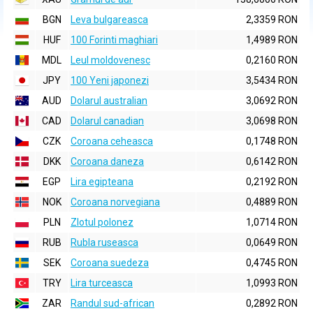
BGN
Leva bulgareasca
2,3359 RON
HUF
100 Forinti maghiari
1,4989 RON
MDL
Leul moldovenesc
0,2160 RON
JPY
100 Yeni japonezi
3,5434 RON
AUD
Dolarul australian
3,0692 RON
CAD
Dolarul canadian
3,0698 RON
CZK
Coroana ceheasca
0,1748 RON
DKK
Coroana daneza
0,6142 RON
EGP
Lira egipteana
0,2192 RON
NOK
Coroana norvegiana
0,4889 RON
PLN
Zlotul polonez
1,0714 RON
RUB
Rubla ruseasca
0,0649 RON
SEK
Coroana suedeza
0,4745 RON
TRY
Lira turceasca
1,0993 RON
ZAR
Randul sud-african
0,2892 RON