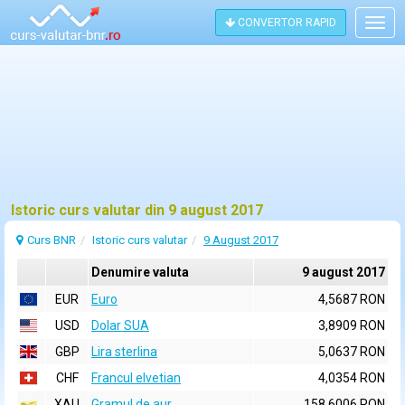
CONVERTOR RAPID
Togg
navig
Istoric curs valutar din 9 august 2017
Curs BNR
Istoric curs valutar
9 August 2017
Denumire valuta
9 august 2017
EUR
Euro
4,5687 RON
USD
Dolar SUA
3,8909 RON
GBP
Lira sterlina
5,0637 RON
CHF
Francul elvetian
4,0354 RON
XAU
Gramul de aur
158,6006 RON