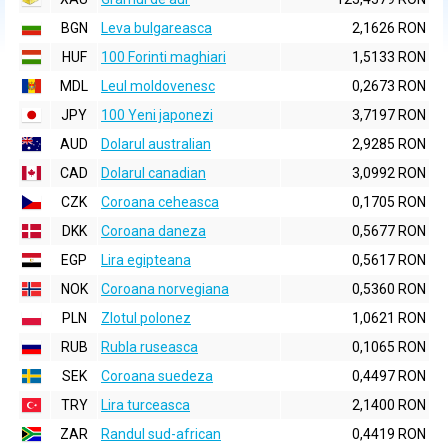
BGN
Leva bulgareasca
2,1626 RON
HUF
100 Forinti maghiari
1,5133 RON
MDL
Leul moldovenesc
0,2673 RON
JPY
100 Yeni japonezi
3,7197 RON
AUD
Dolarul australian
2,9285 RON
CAD
Dolarul canadian
3,0992 RON
CZK
Coroana ceheasca
0,1705 RON
DKK
Coroana daneza
0,5677 RON
EGP
Lira egipteana
0,5617 RON
NOK
Coroana norvegiana
0,5360 RON
PLN
Zlotul polonez
1,0621 RON
RUB
Rubla ruseasca
0,1065 RON
SEK
Coroana suedeza
0,4497 RON
TRY
Lira turceasca
2,1400 RON
ZAR
Randul sud-african
0,4419 RON