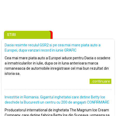
STIRI
Dacia resimte reculul GSR2 si pe cea mai mare piata auto a
Europei, dupa vanzari record in iunie GRAFIC
Cea mai mare piata auto a Europei aduce pentru Dacia o scadere
a inmatricularilor in iulie, dupa ce in luna anterioara marca
romaneasca de automobile inregistrase cel mai bun rezultat din
istoria sa..
..continuare
Investitie in Romania. Gigantul inghetatei care detine Betty Ice
deschide la Bucuresti un centru cu 200 de angajati CONFIRMARE
Producatorul international de inghetata The Magnum Ice Cream
Company, care detine fabrica Betty Ice din Suceava, urmeaza sa