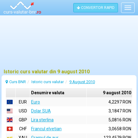
CONVERTOR RAPID
Togg
navig
Istoric curs valutar din 9 august 2010
Curs BNR
Istoric curs valutar
9 August 2010
Denumire valuta
9 august 2010
EUR
Euro
4,2297 RON
USD
Dolar SUA
3,1847 RON
GBP
Lira sterlina
5,0816 RON
CHF
Francul elvetian
3,0658 RON
XAU
Gramul de aur
123,4579 RON