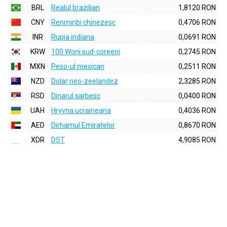
BRL
Realul brazilian
1,8120 RON
CNY
Renminbi chinezesc
0,4706 RON
INR
Rupia indiana
0,0691 RON
KRW
100 Woni sud-coreeni
0,2745 RON
MXN
Peso-ul mexican
0,2511 RON
NZD
Dolar neo-zeelandez
2,3285 RON
RSD
Dinarul sarbesc
0,0400 RON
UAH
Hryvna ucraineana
0,4036 RON
AED
Dirhamul Emiratelor
0,8670 RON
XDR
DST
4,9085 RON