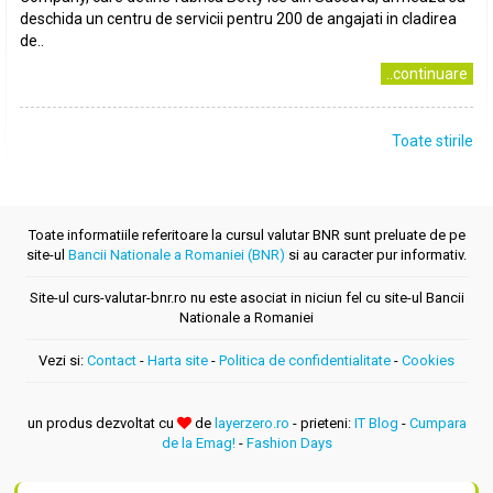
deschida un centru de servicii pentru 200 de angajati in cladirea
de..
..continuare
Toate stirile
Toate informatiile referitoare la cursul valutar BNR sunt preluate de pe
site-ul
Bancii Nationale a Romaniei (BNR)
si au caracter pur informativ.
Site-ul curs-valutar-bnr.ro nu este asociat in niciun fel cu site-ul Bancii
Nationale a Romaniei
Vezi si:
Contact
-
Harta site
-
Politica de confidentialitate
-
Cookies
un produs dezvoltat cu
de
layerzero.ro
- prieteni:
IT Blog
-
Cumpara
de la Emag!
-
Fashion Days