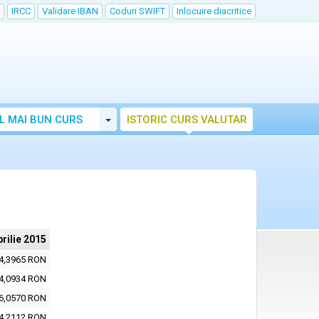
IRCC
Validare IBAN
Coduri SWIFT
Inlocuire diacritice
Toggle Dropdown
L MAI BUN CURS
ISTORIC CURS VALUTAR
prilie 2015
4,3965 RON
4,0934 RON
6,0570 RON
4,2112 RON