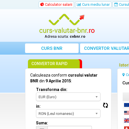
Calculator salarii
Curs mediu lunar
Cursul 
Adresa scurta:
cvbnr.ro
CURS BNR
CONVERTOR VALUTA
CONVERTOR RAPID
Istor
C
Calculeaza conform
cursului valutar
BNR
din
9 Aprilie 2015
:
Cur
Transforma din:
EUR (Euro)
in:
RON (Leul romanesc)
Suma: