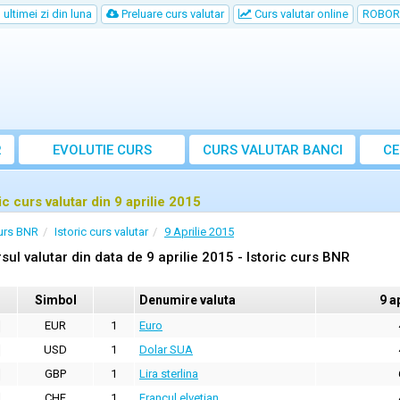
ultimei zi din luna
Preluare curs valutar
Curs valutar online
ROBOR
R
EVOLUTIE CURS
CURS
VALUTAR
BANCI
CE
ic curs valutar din 9 aprilie 2015
urs BNR
Istoric curs valutar
9 Aprilie 2015
sul valutar din data de 9 aprilie 2015 - Istoric curs BNR
Simbol
Denumire valuta
9 a
EUR
1
Euro
USD
1
Dolar SUA
GBP
1
Lira sterlina
CHF
1
Francul elvetian