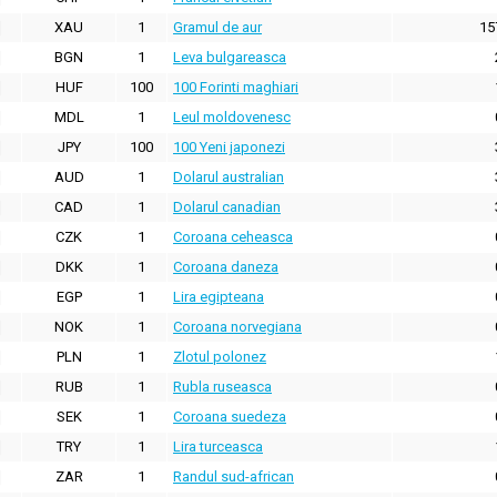
XAU
1
Gramul de aur
15
BGN
1
Leva bulgareasca
HUF
100
100 Forinti maghiari
MDL
1
Leul moldovenesc
JPY
100
100 Yeni japonezi
AUD
1
Dolarul australian
CAD
1
Dolarul canadian
CZK
1
Coroana ceheasca
DKK
1
Coroana daneza
EGP
1
Lira egipteana
NOK
1
Coroana norvegiana
PLN
1
Zlotul polonez
RUB
1
Rubla ruseasca
SEK
1
Coroana suedeza
TRY
1
Lira turceasca
ZAR
1
Randul sud-african