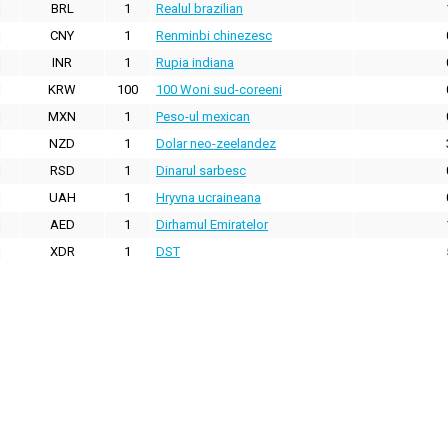
BRL
1
Realul brazilian
CNY
1
Renminbi chinezesc
INR
1
Rupia indiana
KRW
100
100 Woni sud-coreeni
MXN
1
Peso-ul mexican
NZD
1
Dolar neo-zeelandez
RSD
1
Dinarul sarbesc
UAH
1
Hryvna ucraineana
AED
1
Dirhamul Emiratelor
XDR
1
DST