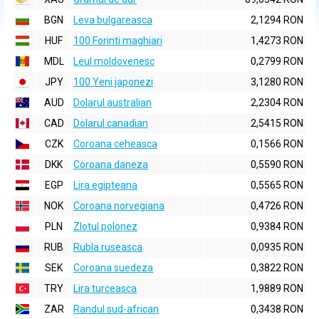
BGN
Leva bulgareasca
2,1294 RON
HUF
100 Forinti maghiari
1,4273 RON
MDL
Leul moldovenesc
0,2799 RON
JPY
100 Yeni japonezi
3,1280 RON
AUD
Dolarul australian
2,2304 RON
CAD
Dolarul canadian
2,5415 RON
CZK
Coroana ceheasca
0,1566 RON
DKK
Coroana daneza
0,5590 RON
EGP
Lira egipteana
0,5565 RON
NOK
Coroana norvegiana
0,4726 RON
PLN
Zlotul polonez
0,9384 RON
RUB
Rubla ruseasca
0,0935 RON
SEK
Coroana suedeza
0,3822 RON
TRY
Lira turceasca
1,9889 RON
ZAR
Randul sud-african
0,3438 RON