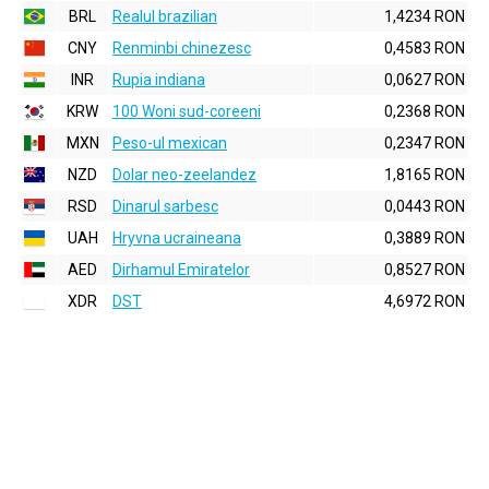
BRL
Realul brazilian
1,4234 RON
CNY
Renminbi chinezesc
0,4583 RON
INR
Rupia indiana
0,0627 RON
KRW
100 Woni sud-coreeni
0,2368 RON
MXN
Peso-ul mexican
0,2347 RON
NZD
Dolar neo-zeelandez
1,8165 RON
RSD
Dinarul sarbesc
0,0443 RON
UAH
Hryvna ucraineana
0,3889 RON
AED
Dirhamul Emiratelor
0,8527 RON
XDR
DST
4,6972 RON