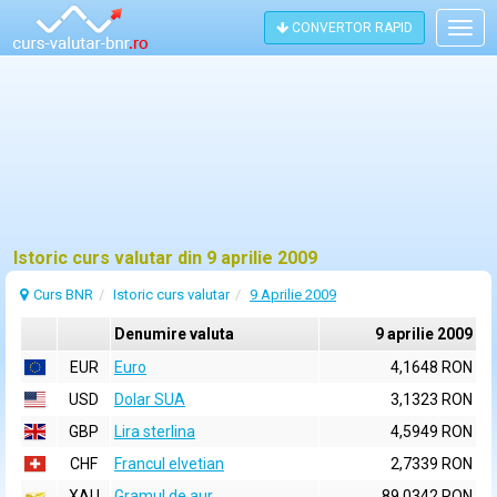
CONVERTOR RAPID
Togg
navig
Istoric curs valutar din 9 aprilie 2009
Curs BNR
Istoric curs valutar
9 Aprilie 2009
Denumire valuta
9 aprilie 2009
EUR
Euro
4,1648 RON
USD
Dolar SUA
3,1323 RON
GBP
Lira sterlina
4,5949 RON
CHF
Francul elvetian
2,7339 RON
XAU
Gramul de aur
89,0342 RON