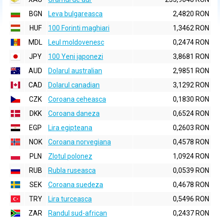
BGN
Leva bulgareasca
2,4820 RON
HUF
100 Forinti maghiari
1,3462 RON
MDL
Leul moldovenesc
0,2474 RON
JPY
100 Yeni japonezi
3,8681 RON
AUD
Dolarul australian
2,9851 RON
CAD
Dolarul canadian
3,1292 RON
CZK
Coroana ceheasca
0,1830 RON
DKK
Coroana daneza
0,6524 RON
EGP
Lira egipteana
0,2603 RON
NOK
Coroana norvegiana
0,4578 RON
PLN
Zlotul polonez
1,0924 RON
RUB
Rubla ruseasca
0,0539 RON
SEK
Coroana suedeza
0,4678 RON
TRY
Lira turceasca
0,5496 RON
ZAR
Randul sud-african
0,2437 RON