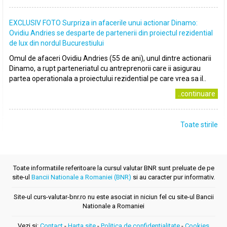
EXCLUSIV FOTO Surpriza in afacerile unui actionar Dinamo:
Ovidiu Andries se desparte de partenerii din proiectul rezidential
de lux din nordul Bucurestiului
Omul de afaceri Ovidiu Andries (55 de ani), unul dintre actionarii
Dinamo, a rupt parteneriatul cu antreprenorii care ii asigurau
partea operationala a proiectului rezidential pe care vrea sa il..
..continuare
Toate stirile
Toate informatiile referitoare la cursul valutar BNR sunt preluate de pe
site-ul
Bancii Nationale a Romaniei (BNR)
si au caracter pur informativ.
Site-ul curs-valutar-bnr.ro nu este asociat in niciun fel cu site-ul Bancii
Nationale a Romaniei
Vezi si:
Contact
-
Harta site
-
Politica de confidentialitate
-
Cookies