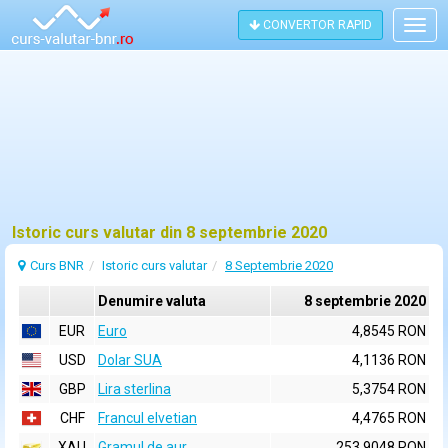
CONVERTOR RAPID
Togg
navig
Istoric curs valutar din 8 septembrie 2020
Curs BNR
Istoric curs valutar
8 Septembrie 2020
Denumire valuta
8 septembrie 2020
EUR
Euro
4,8545 RON
USD
Dolar SUA
4,1136 RON
GBP
Lira sterlina
5,3754 RON
CHF
Francul elvetian
4,4765 RON
XAU
Gramul de aur
253,9048 RON