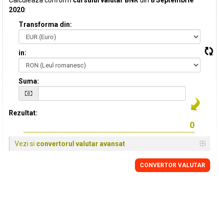
Calculeaza conform
cursului valutar BNR
din
8 Septembrie
2020
:
Transforma din:
in:
Suma:
Rezultat:
Vezi si
convertorul valutar avansat
CONVERTOR VALUTAR