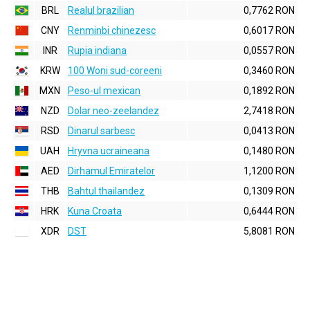
BRL
Realul brazilian
0,7762 RON
CNY
Renminbi chinezesc
0,6017 RON
INR
Rupia indiana
0,0557 RON
KRW
100 Woni sud-coreeni
0,3460 RON
MXN
Peso-ul mexican
0,1892 RON
NZD
Dolar neo-zeelandez
2,7418 RON
RSD
Dinarul sarbesc
0,0413 RON
UAH
Hryvna ucraineana
0,1480 RON
AED
Dirhamul Emiratelor
1,1200 RON
THB
Bahtul thailandez
0,1309 RON
HRK
Kuna Croata
0,6444 RON
XDR
DST
5,8081 RON