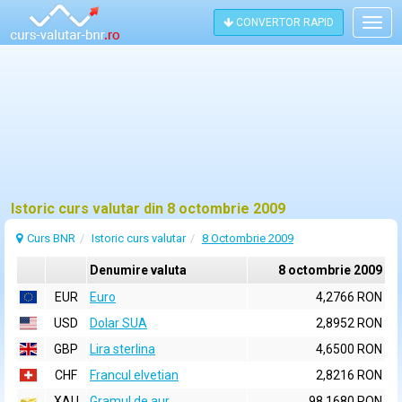
CONVERTOR RAPID
Togg
navig
Istoric curs valutar din 8 octombrie 2009
Curs BNR
Istoric curs valutar
8 Octombrie 2009
Denumire valuta
8 octombrie 2009
EUR
Euro
4,2766 RON
USD
Dolar SUA
2,8952 RON
GBP
Lira sterlina
4,6500 RON
CHF
Francul elvetian
2,8216 RON
XAU
Gramul de aur
98,1680 RON