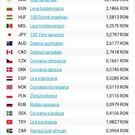
BGN
Leva bulgareasca
2,1866 RON
HUF
100 Forinti maghiari
1,5813 RON
MDL
Leul moldovenesc
0,2575 RON
JPY
100 Yeni japonezi
3,2797 RON
AUD
Dolarul australian
2,6177 RON
CAD
Dolarul canadian
2,7418 RON
CZK
Coroana ceheasca
0,1661 RON
DKK
Coroana daneza
0,5745 RON
EGP
Lira egipteana
0,5285 RON
NOK
Coroana norvegiana
0,5110 RON
PLN
Zlotul polonez
1,0110 RON
RUB
Rubla ruseasca
0,0979 RON
SEK
Coroana suedeza
0,4156 RON
TRY
Lira turceasca
1,9827 RON
ZAR
Randul sud-african
0,3954 RON