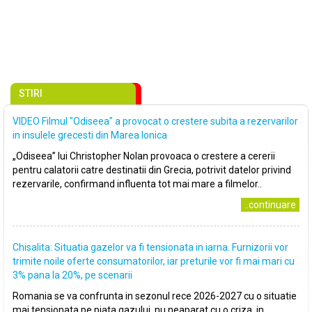
STIRI
VIDEO Filmul "Odiseea" a provocat o crestere subita a rezervarilor
in insulele grecesti din Marea Ionica
„Odiseea” lui Christopher Nolan provoaca o crestere a cererii
pentru calatorii catre destinatii din Grecia, potrivit datelor privind
rezervarile, confirmand influenta tot mai mare a filmelor..
..continuare
Chisalita: Situatia gazelor va fi tensionata in iarna. Furnizorii vor
trimite noile oferte consumatorilor, iar preturile vor fi mai mari cu
3% pana la 20%, pe scenarii
Romania se va confrunta in sezonul rece 2026-2027 cu o situatie
mai tensionata pe piata gazului, nu neaparat cu o criza, in