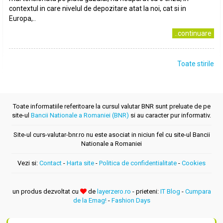
contextul in care nivelul de depozitare atat la noi, cat si in
Europa,..
..continuare
Toate stirile
Toate informatiile referitoare la cursul valutar BNR sunt preluate de pe
site-ul
Bancii Nationale a Romaniei (BNR)
si au caracter pur informativ.
Site-ul curs-valutar-bnr.ro nu este asociat in niciun fel cu site-ul Bancii
Nationale a Romaniei
Vezi si:
Contact
-
Harta site
-
Politica de confidentialitate
-
Cookies
un produs dezvoltat cu
de
layerzero.ro
- prieteni:
IT Blog
-
Cumpara
de la Emag!
-
Fashion Days