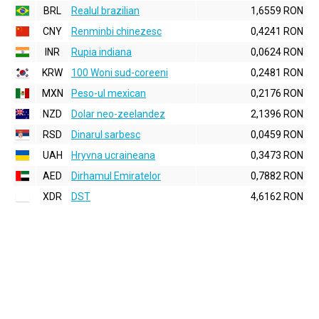
BRL
Realul brazilian
1,6559 RON
CNY
Renminbi chinezesc
0,4241 RON
INR
Rupia indiana
0,0624 RON
KRW
100 Woni sud-coreeni
0,2481 RON
MXN
Peso-ul mexican
0,2176 RON
NZD
Dolar neo-zeelandez
2,1396 RON
RSD
Dinarul sarbesc
0,0459 RON
UAH
Hryvna ucraineana
0,3473 RON
AED
Dirhamul Emiratelor
0,7882 RON
XDR
DST
4,6162 RON