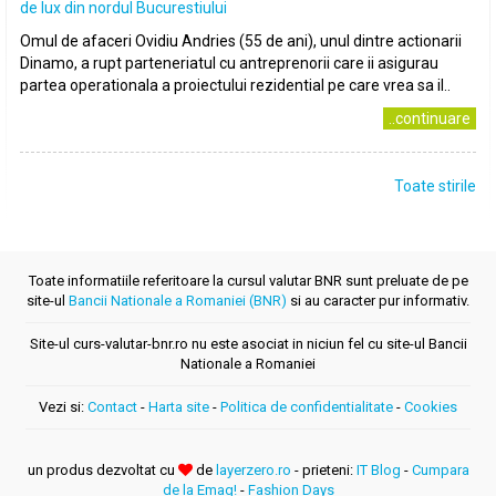
de lux din nordul Bucurestiului
Omul de afaceri Ovidiu Andries (55 de ani), unul dintre actionarii
Dinamo, a rupt parteneriatul cu antreprenorii care ii asigurau
partea operationala a proiectului rezidential pe care vrea sa il..
..continuare
Toate stirile
Toate informatiile referitoare la cursul valutar BNR sunt preluate de pe
site-ul
Bancii Nationale a Romaniei (BNR)
si au caracter pur informativ.
Site-ul curs-valutar-bnr.ro nu este asociat in niciun fel cu site-ul Bancii
Nationale a Romaniei
Vezi si:
Contact
-
Harta site
-
Politica de confidentialitate
-
Cookies
un produs dezvoltat cu
de
layerzero.ro
- prieteni:
IT Blog
-
Cumpara
de la Emag!
-
Fashion Days