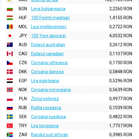
BGN
Leva bulgareasca
2,2260 RON
HUF
100 Forinti maghiari
1,4155 RON
MDL
Leul moldovenesc
0,2722 RON
JPY
100 Yeni japonezi
4,0532 RON
AUD
Dolarul australian
3,2612 RON
CAD
Dolarul canadian
3,1107 RON
CZK
Coroana ceheasca
0,1730 RON
DKK
Coroana daneza
0,5848 RON
EGP
Lira egipteana
0,5296 RON
NOK
Coroana norvegiana
0,5639 RON
PLN
Zlotul polonez
0,9977 RON
RUB
Rubla ruseasca
0,1039 RON
SEK
Coroana suedeza
0,4822 RON
TRY
Lira turceasca
1,7737 RON
ZAR
Randul sud-african
0,3985 RON