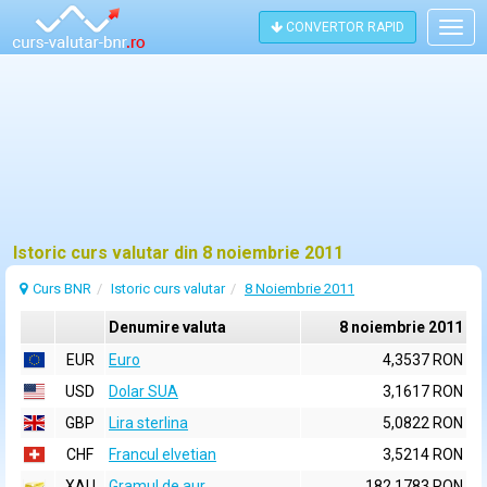
CONVERTOR RAPID
Togg
navig
Istoric curs valutar din 8 noiembrie 2011
Curs BNR
Istoric curs valutar
8 Noiembrie 2011
Denumire valuta
8 noiembrie 2011
EUR
Euro
4,3537 RON
USD
Dolar SUA
3,1617 RON
GBP
Lira sterlina
5,0822 RON
CHF
Francul elvetian
3,5214 RON
XAU
Gramul de aur
182,1783 RON