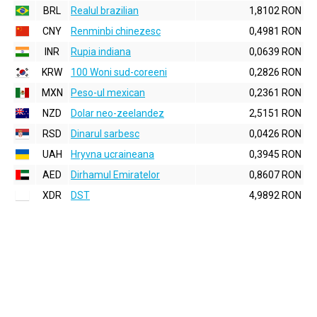
BRL
Realul brazilian
1,8102 RON
CNY
Renminbi chinezesc
0,4981 RON
INR
Rupia indiana
0,0639 RON
KRW
100 Woni sud-coreeni
0,2826 RON
MXN
Peso-ul mexican
0,2361 RON
NZD
Dolar neo-zeelandez
2,5151 RON
RSD
Dinarul sarbesc
0,0426 RON
UAH
Hryvna ucraineana
0,3945 RON
AED
Dirhamul Emiratelor
0,8607 RON
XDR
DST
4,9892 RON