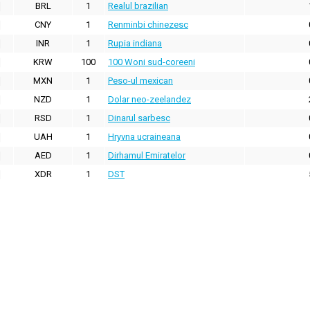
BRL
1
Realul brazilian
CNY
1
Renminbi chinezesc
INR
1
Rupia indiana
KRW
100
100 Woni sud-coreeni
MXN
1
Peso-ul mexican
NZD
1
Dolar neo-zeelandez
RSD
1
Dinarul sarbesc
UAH
1
Hryvna ucraineana
AED
1
Dirhamul Emiratelor
XDR
1
DST