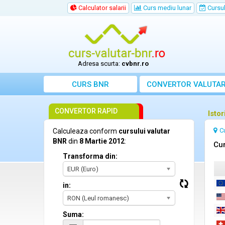
Calculator salarii
Curs mediu lunar
Cursul 
Adresa scurta:
cvbnr.ro
CURS BNR
CONVERTOR VALUTA
CONVERTOR RAPID
Isto
C
Calculeaza conform
cursului valutar
BNR
din
8 Martie 2012
:
Cur
Transforma din:
EUR (Euro)
in:
RON (Leul romanesc)
Suma: