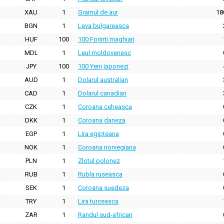
XAU
1
Gramul de aur
18
BGN
1
Leva bulgareasca
HUF
100
100 Forinti maghiari
MDL
1
Leul moldovenesc
JPY
100
100 Yeni japonezi
AUD
1
Dolarul australian
CAD
1
Dolarul canadian
CZK
1
Coroana ceheasca
DKK
1
Coroana daneza
EGP
1
Lira egipteana
NOK
1
Coroana norvegiana
PLN
1
Zlotul polonez
RUB
1
Rubla ruseasca
SEK
1
Coroana suedeza
TRY
1
Lira turceasca
ZAR
1
Randul sud-african