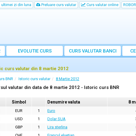
ultimei zi din luna
Preluare curs valutar
Curs valutar online
ROBOR
R
EVOLUTIE CURS
CURS
VALUTAR
BANCI
CE
ric curs valutar din 8 martie 2012
urs BNR
Istoric curs valutar
8 Martie 2012
sul valutar din data de 8 martie 2012 - Istoric curs BNR
Simbol
Denumire valuta
8 m
EUR
1
Euro
USD
1
Dolar SUA
GBP
1
Lira sterlina
CHF
1
Francul elvetian