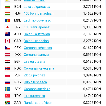
BGN
Leva bulgareasca
2,2751 RON
HUF
100 Forinti maghiari
1,4623 RON
MDL
Leul moldovenesc
0,2177 RON
JPY
100 Yeni japonezi
3,3006 RON
AUD
Dolarul australian
3,1370 RON
CAD
Dolarul canadian
3,2752 RON
CZK
Coroana ceheasca
0,1622 RON
DKK
Coroana daneza
0,5962 RON
EGP
Lira egipteana
0,5190 RON
NOK
Coroana norvegiana
0,5315 RON
PLN
Zlotul polonez
1,0948 RON
RUB
Rubla ruseasca
0,0776 RON
SEK
Coroana suedeza
0,4794 RON
TRY
Lira turceasca
1,4749 RON
ZAR
Randul sud-african
0,3295 RON