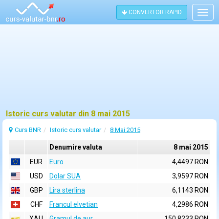
CONVERTOR RAPID
Togg
navig
Istoric curs valutar din 8 mai 2015
Curs BNR
Istoric curs valutar
8 Mai 2015
Denumire valuta
8 mai 2015
EUR
Euro
4,4497 RON
USD
Dolar SUA
3,9597 RON
GBP
Lira sterlina
6,1143 RON
CHF
Francul elvetian
4,2986 RON
XAU
Gramul de aur
150,8233 RON