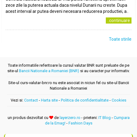
zece zile la puterea actuala daca nivelul Dunarii nu creste. Dupa
acest interval ar putea deveni necesara reducerea productiei, a..
..continuare
Toate stirile
Toate informatiile referitoare la cursul valutar BNR sunt preluate de pe
site-ul
Bancii Nationale a Romaniei (BNR)
si au caracter pur informativ.
Site-ul curs-valutar-bnr.ro nu este asociat in niciun fel cu site-ul Bancii
Nationale a Romaniei
Vezi si:
Contact
-
Harta site
-
Politica de confidentialitate
-
Cookies
un produs dezvoltat cu
de
layerzero.ro
- prieteni:
IT Blog
-
Cumpara
de la Emag!
-
Fashion Days