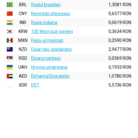
BRL
Realul brazilian
1,3081 RON
CNY
Renminbi chinezesc
0,6377 RON
INR
Rupia indiana
0,0619 RON
KRW
100 Woni sud-coreeni
0,3634 RON
MXN
Peso-ul mexican
0,2590 RON
NZD
Dolar neo-zeelandez
2,9477 RON
RSD
Dinarul sarbesc
0,0369 RON
UAH
Hryvna ucraineana
0,1933 RON
AED
Dirhamul Emiratelor
1,0780 RON
XDR
DST
5,5736 RON