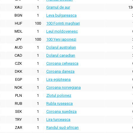
XAU
1
Gramul de aur
13
BGN
1
Leva bulgareasca
HUF
100
100 Forinti maghiari
MDL
1
Leul moldovenesc
JPY
100
100 Yeni japonezi
AUD
1
Dolarul australian
CAD
1
Dolarul canadian
CZK
1
Coroana ceheasca
DKK
1
Coroana daneza
EGP
1
Lira egipteana
NOK
1
Coroana norvegiana
PLN
1
Zlotul polonez
RUB
1
Rubla ruseasca
SEK
1
Coroana suedeza
TRY
1
Lira turceasca
ZAR
1
Randul sud-african