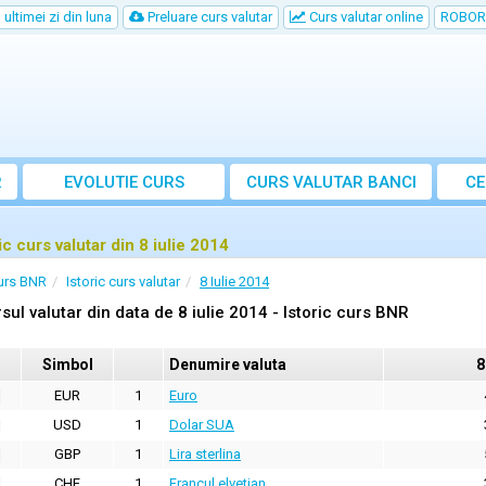
ultimei zi din luna
Preluare curs valutar
Curs valutar online
ROBOR
R
EVOLUTIE CURS
CURS
VALUTAR
BANCI
CE
ic curs valutar din 8 iulie 2014
urs BNR
Istoric curs valutar
8 Iulie 2014
sul valutar din data de 8 iulie 2014 - Istoric curs BNR
Simbol
Denumire valuta
8
EUR
1
Euro
USD
1
Dolar SUA
GBP
1
Lira sterlina
CHF
1
Francul elvetian