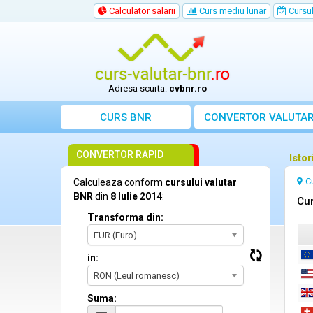
Calculator salarii
Curs mediu lunar
Cursul 
Adresa scurta:
cvbnr.ro
CURS BNR
CONVERTOR VALUTA
CONVERTOR RAPID
Istor
C
Calculeaza conform
cursului valutar
BNR
din
8 Iulie 2014
:
Cur
Transforma din:
EUR (Euro)
in:
RON (Leul romanesc)
Suma: