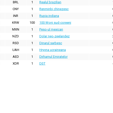
BRL
1
Realul brazilian
CNY
1
Renminbi chinezesc
INR
1
Rupia indiana
KRW
100
100 Woni sud-coreeni
MXN
1
Peso-ul mexican
NZD
1
Dolar neo-zeelandez
RSD
1
Dinarul sarbesc
UAH
1
Hryvna ucraineana
AED
1
Dirhamul Emiratelor
XDR
1
DST