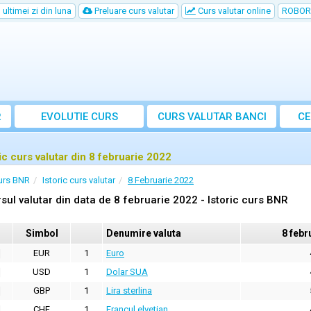
ultimei zi din luna
Preluare curs valutar
Curs valutar online
ROBOR
R
EVOLUTIE CURS
CURS
VALUTAR
BANCI
CE
ric curs valutar din 8 februarie 2022
urs BNR
Istoric curs valutar
8 Februarie 2022
sul valutar din data de 8 februarie 2022 - Istoric curs BNR
Simbol
Denumire valuta
8 febr
EUR
1
Euro
USD
1
Dolar SUA
GBP
1
Lira sterlina
CHF
1
Francul elvetian