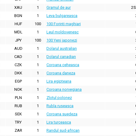
XAU
1
Gramul de aur
25
BGN
1
Leva bulgareasca
HUF
100
100 Forinti maghiari
MDL
1
Leul moldovenesc
JPY
100
100 Yeni japonezi
AUD
1
Dolarul australian
CAD
1
Dolarul canadian
CZK
1
Coroana ceheasca
DKK
1
Coroana daneza
EGP
1
Lira egipteana
NOK
1
Coroana norvegiana
PLN
1
Zlotul polonez
RUB
1
Rubla ruseasca
SEK
1
Coroana suedeza
TRY
1
Lira turceasca
ZAR
1
Randul sud-african