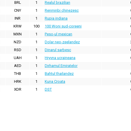
BRL
1
Realul brazilian
CNY
1
Renminbi chinezesc
INR
1
Rupia indiana
KRW
100
100 Woni sud-coreeni
MXN
1
Peso-ul mexican
NZD
1
Dolar neo-zeelandez
RSD
1
Dinarul sarbesc
UAH
1
Hryvna ucraineana
AED
1
Dirhamul Emiratelor
THB
1
Bahtul thailandez
HRK
1
Kuna Croata
XDR
1
DST