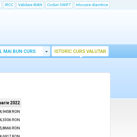
IRCC
Validare IBAN
Coduri SWIFT
Inlocuire diacritice
Toggle Dropdown
L MAI BUN CURS
ISTORIC CURS VALUTAR
uarie 2022
4,9458 RON
4,3306 RON
5,8666 RON
4,6917 RON