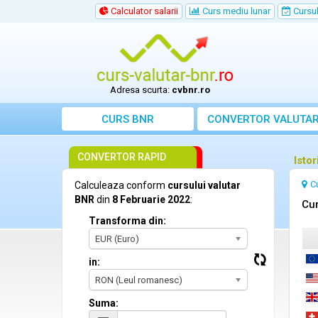
Calculator salarii
Curs mediu lunar
Cursul 
Adresa scurta:
cvbnr.ro
CURS BNR
CONVERTOR VALUTA
CONVERTOR RAPID
Isto
C
Calculeaza conform
cursului valutar
BNR
din
8 Februarie 2022
:
Cur
Transforma din:
EUR (Euro)
in:
RON (Leul romanesc)
Suma: