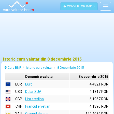
CONVERTOR RAPID
Togg
navig
Istoric curs valutar din 8 decembrie 2015
Curs BNR
Istoric curs valutar
8 Decembrie 2015
Denumire valuta
8 decembrie 2015
EUR
Euro
4,4821 RON
USD
Dolar SUA
4,1317 RON
GBP
Lira sterlina
6,1967 RON
CHF
Francul elvetian
4,1396 RON
XAU
Gramul de aur
142,4089 RON