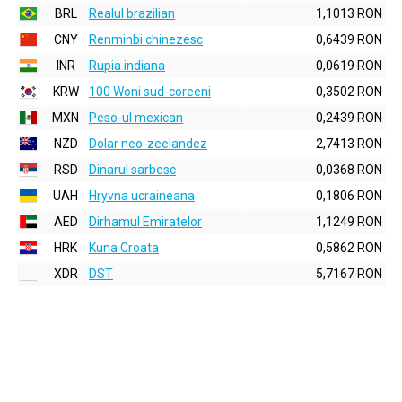
BRL
Realul brazilian
1,1013 RON
CNY
Renminbi chinezesc
0,6439 RON
INR
Rupia indiana
0,0619 RON
KRW
100 Woni sud-coreeni
0,3502 RON
MXN
Peso-ul mexican
0,2439 RON
NZD
Dolar neo-zeelandez
2,7413 RON
RSD
Dinarul sarbesc
0,0368 RON
UAH
Hryvna ucraineana
0,1806 RON
AED
Dirhamul Emiratelor
1,1249 RON
HRK
Kuna Croata
0,5862 RON
XDR
DST
5,7167 RON