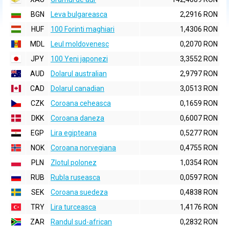
BGN
Leva bulgareasca
2,2916 RON
HUF
100 Forinti maghiari
1,4306 RON
MDL
Leul moldovenesc
0,2070 RON
JPY
100 Yeni japonezi
3,3552 RON
AUD
Dolarul australian
2,9797 RON
CAD
Dolarul canadian
3,0513 RON
CZK
Coroana ceheasca
0,1659 RON
DKK
Coroana daneza
0,6007 RON
EGP
Lira egipteana
0,5277 RON
NOK
Coroana norvegiana
0,4755 RON
PLN
Zlotul polonez
1,0354 RON
RUB
Rubla ruseasca
0,0597 RON
SEK
Coroana suedeza
0,4838 RON
TRY
Lira turceasca
1,4176 RON
ZAR
Randul sud-african
0,2832 RON