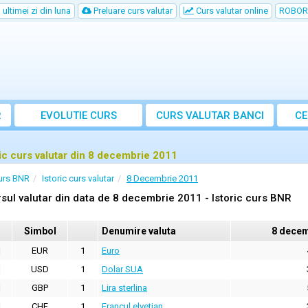
ultimei zi din luna
Preluare curs valutar
Curs valutar online
ROBOR
R
EVOLUTIE CURS
CURS
VALUTAR
BANCI
CE
ric curs valutar din 8 decembrie 2011
urs BNR
Istoric curs valutar
8 Decembrie 2011
sul valutar din data de 8 decembrie 2011 - Istoric curs BNR
Simbol
Denumire valuta
8 decem
EUR
1
Euro
USD
1
Dolar SUA
GBP
1
Lira sterlina
CHF
1
Francul elvetian