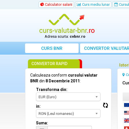
Calculator salarii
Curs mediu lunar
Cursul 
Adresa scurta:
cvbnr.ro
CURS BNR
CONVERTOR VALUTA
CONVERTOR RAPID
Isto
C
Calculeaza conform
cursului valutar
BNR
din
8 Decembrie 2011
:
Cur
Transforma din:
EUR (Euro)
in:
RON (Leul romanesc)
Suma: