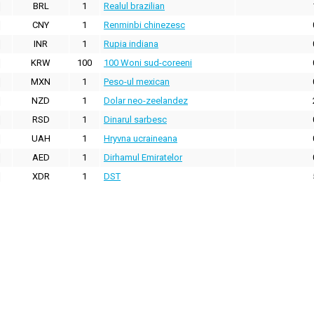
BRL
1
Realul brazilian
CNY
1
Renminbi chinezesc
INR
1
Rupia indiana
KRW
100
100 Woni sud-coreeni
MXN
1
Peso-ul mexican
NZD
1
Dolar neo-zeelandez
RSD
1
Dinarul sarbesc
UAH
1
Hryvna ucraineana
AED
1
Dirhamul Emiratelor
XDR
1
DST