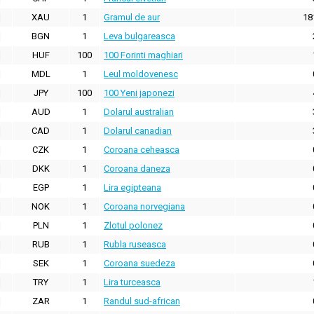
XAU
1
Gramul de aur
18
BGN
1
Leva bulgareasca
HUF
100
100 Forinti maghiari
MDL
1
Leul moldovenesc
JPY
100
100 Yeni japonezi
AUD
1
Dolarul australian
CAD
1
Dolarul canadian
CZK
1
Coroana ceheasca
DKK
1
Coroana daneza
EGP
1
Lira egipteana
NOK
1
Coroana norvegiana
PLN
1
Zlotul polonez
RUB
1
Rubla ruseasca
SEK
1
Coroana suedeza
TRY
1
Lira turceasca
ZAR
1
Randul sud-african