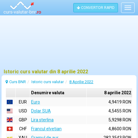
CONVERTOR RAPID
Togg
navig
Istoric curs valutar din 8 aprilie 2022
Curs BNR
Istoric curs valutar
8 Aprilie 2022
Denumire valuta
8 aprilie 2022
EUR
Euro
4,9419 RON
USD
Dolar SUA
4,5455 RON
GBP
Lira sterlina
5,9298 RON
CHF
Francul elvetian
4,8600 RON
XAU
Gramul de aur
282,3543 RON