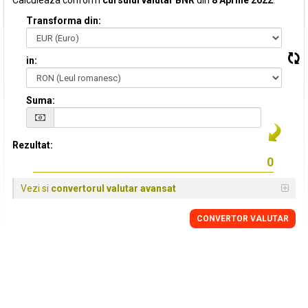
Calculeaza conform
cursului valutar BNR
din
8 Aprilie 2022
:
Transforma din:
in:
Suma:
Rezultat:
Vezi si
convertorul valutar avansat
CONVERTOR VALUTAR