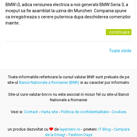
BMW i3, adica versiunea electrica a noii generatii BMW Seria 3, a
inceput sa fie asamblat la uzina din Munchen. Compania spune
ca inregistreaza o cerere puternica dupa deschiderea comenzilor
inainte..
..continuare
Toate stirile
Toate informatiile referitoare la cursul valutar BNR sunt preluate de pe
site-ul
Bancii Nationale a Romaniei (BNR)
si au caracter pur informativ.
Site-ul curs-valutar-bnr.ro nu este asociat in niciun fel cu site-ul Bancii
Nationale a Romaniei
Vezi si:
Contact
-
Harta site
-
Politica de confidentialitate
-
Cookies
un produs dezvoltat cu
de
layerzero.ro
- prieteni:
IT Blog
-
Cumpara
de la Emag!
-
Fashion Days