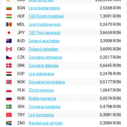
BGN
Leva bulgareasca
2,5268 RON
HUF
100 Forinti maghiari
1,3091 RON
MDL
Leul moldovenesc
0,2470 RON
JPY
100 Yeni japonezi
3,6634 RON
AUD
Dolarul australian
3,3908 RON
CAD
Dolarul canadian
3,6095 RON
CZK
Coroana ceheasca
0,2017 RON
DKK
Coroana daneza
0,6645 RON
EGP
Lira egipteana
0,2478 RON
NOK
Coroana norvegiana
0,5177 RON
PLN
Zlotul polonez
1,0647 RON
RUB
Rubla ruseasca
0,0574 RON
SEK
Coroana suedeza
0,4798 RON
TRY
Lira turceasca
0,3081 RON
ZAR
Randul sud-african
0,3084 RON