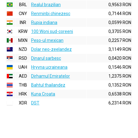
BRL
Realul brazilian
0,9563 RON
CNY
Renminbi chinezesc
0,7144 RON
INR
Rupia indiana
0,0599 RON
KRW
100 Woni sud-coreeni
0,3705 RON
MXN
Peso-ul mexican
0,2257 RON
NZD
Dolar neo-zeelandez
3,1149 RON
RSD
Dinarul sarbesc
0,0420 RON
UAH
Hryvna ucraineana
0,1546 RON
AED
Dirhamul Emiratelor
1,2375 RON
THB
Bahtul thailandez
0,1352 RON
HRK
Kuna Croata
0,6538 RON
XDR
DST
6,2314 RON