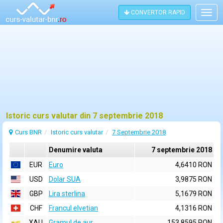
CONVERTOR RAPID
Togg
navig
Istoric curs valutar din 7 septembrie 2018
Curs BNR
Istoric curs valutar
7 Septembrie 2018
Denumire valuta
7 septembrie 2018
EUR
Euro
4,6410 RON
USD
Dolar SUA
3,9875 RON
GBP
Lira sterlina
5,1679 RON
CHF
Francul elvetian
4,1316 RON
XAU
Gramul de aur
153,8595 RON