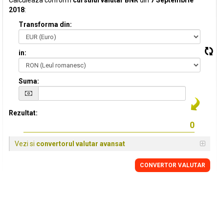
Calculeaza conform
cursului valutar BNR
din
7 Septembrie
2018
:
Transforma din:
in:
Suma:
Rezultat:
Vezi si
convertorul valutar avansat
CONVERTOR VALUTAR