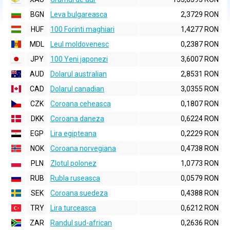
BGN
Leva bulgareasca
2,3729 RON
HUF
100 Forinti maghiari
1,4277 RON
MDL
Leul moldovenesc
0,2387 RON
JPY
100 Yeni japonezi
3,6007 RON
AUD
Dolarul australian
2,8531 RON
CAD
Dolarul canadian
3,0355 RON
CZK
Coroana ceheasca
0,1807 RON
DKK
Coroana daneza
0,6224 RON
EGP
Lira egipteana
0,2229 RON
NOK
Coroana norvegiana
0,4738 RON
PLN
Zlotul polonez
1,0773 RON
RUB
Rubla ruseasca
0,0579 RON
SEK
Coroana suedeza
0,4388 RON
TRY
Lira turceasca
0,6212 RON
ZAR
Randul sud-african
0,2636 RON