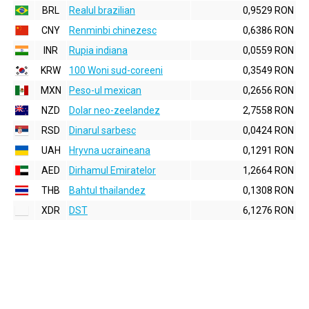
BRL
Realul brazilian
0,9529 RON
CNY
Renminbi chinezesc
0,6386 RON
INR
Rupia indiana
0,0559 RON
KRW
100 Woni sud-coreeni
0,3549 RON
MXN
Peso-ul mexican
0,2656 RON
NZD
Dolar neo-zeelandez
2,7558 RON
RSD
Dinarul sarbesc
0,0424 RON
UAH
Hryvna ucraineana
0,1291 RON
AED
Dirhamul Emiratelor
1,2664 RON
THB
Bahtul thailandez
0,1308 RON
XDR
DST
6,1276 RON