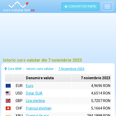
CONVERTOR RAPID
Togg
navig
Istoric curs valutar din 7 noiembrie 2023
Curs BNR
Istoric curs valutar
7 Noiembrie 2023
Denumire valuta
7 noiembrie 2023
EUR
Euro
4,9696 RON
USD
Dolar SUA
4,6514 RON
GBP
Lira sterlina
5,7207 RON
CHF
Francul elvetian
5,1664 RON
XAU
Gramul de aur
294,1898 RON