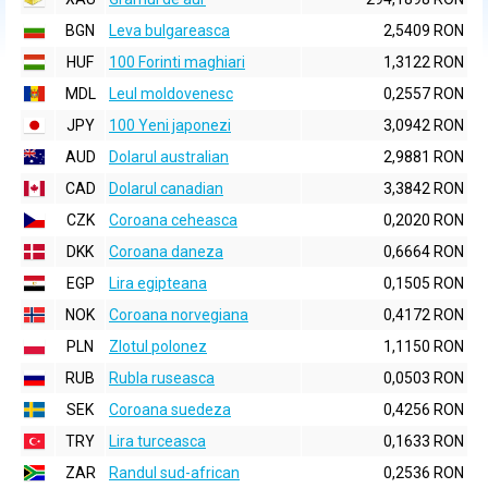
BGN
Leva bulgareasca
2,5409 RON
HUF
100 Forinti maghiari
1,3122 RON
MDL
Leul moldovenesc
0,2557 RON
JPY
100 Yeni japonezi
3,0942 RON
AUD
Dolarul australian
2,9881 RON
CAD
Dolarul canadian
3,3842 RON
CZK
Coroana ceheasca
0,2020 RON
DKK
Coroana daneza
0,6664 RON
EGP
Lira egipteana
0,1505 RON
NOK
Coroana norvegiana
0,4172 RON
PLN
Zlotul polonez
1,1150 RON
RUB
Rubla ruseasca
0,0503 RON
SEK
Coroana suedeza
0,4256 RON
TRY
Lira turceasca
0,1633 RON
ZAR
Randul sud-african
0,2536 RON