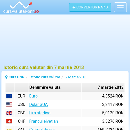
CONVERTOR RAPID
Togg
navig
Istoric curs valutar din 7 martie 2013
Curs BNR
Istoric curs valutar
7 Martie 2013
Denumire valuta
7 martie 2013
EUR
Euro
4,3524 RON
USD
Dolar SUA
3,3417 RON
GBP
Lira sterlina
5,0120 RON
CHF
Francul elvetian
3,5276 RON
XAU
Gramul de aur
169,7734 RON