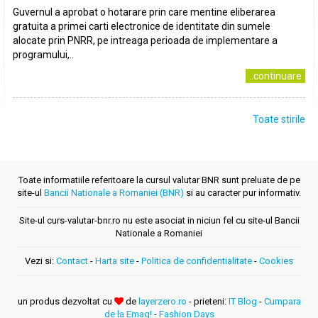
Guvernul a aprobat o hotarare prin care mentine eliberarea
gratuita a primei carti electronice de identitate din sumele
alocate prin PNRR, pe intreaga perioada de implementare a
programului,..
..continuare
Toate stirile
Toate informatiile referitoare la cursul valutar BNR sunt preluate de pe
site-ul
Bancii Nationale a Romaniei (BNR)
si au caracter pur informativ.
Site-ul curs-valutar-bnr.ro nu este asociat in niciun fel cu site-ul Bancii
Nationale a Romaniei
Vezi si:
Contact
-
Harta site
-
Politica de confidentialitate
-
Cookies
un produs dezvoltat cu
de
layerzero.ro
- prieteni:
IT Blog
-
Cumpara
de la Emag!
-
Fashion Days