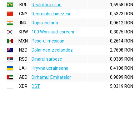
BRL
Realul brazilian
1,6958 RON
CNY
Renminbi chinezesc
0,5373 RON
INR
Rupia indiana
0,0612 RON
KRW
100 Woni sud-coreeni
0,3075 RON
MXN
Peso-ul mexican
0,2614 RON
NZD
Dolar neo-zeelandez
2,7698 RON
RSD
Dinarul sarbesc
0,0389 RON
UAH
Hryvna ucraineana
0,4106 RON
AED
Dirhamul Emiratelor
0,9099 RON
XDR
DST
5,0319 RON