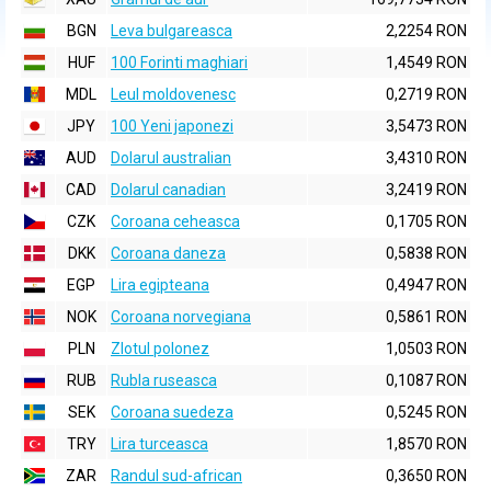
BGN
Leva bulgareasca
2,2254 RON
HUF
100 Forinti maghiari
1,4549 RON
MDL
Leul moldovenesc
0,2719 RON
JPY
100 Yeni japonezi
3,5473 RON
AUD
Dolarul australian
3,4310 RON
CAD
Dolarul canadian
3,2419 RON
CZK
Coroana ceheasca
0,1705 RON
DKK
Coroana daneza
0,5838 RON
EGP
Lira egipteana
0,4947 RON
NOK
Coroana norvegiana
0,5861 RON
PLN
Zlotul polonez
1,0503 RON
RUB
Rubla ruseasca
0,1087 RON
SEK
Coroana suedeza
0,5245 RON
TRY
Lira turceasca
1,8570 RON
ZAR
Randul sud-african
0,3650 RON