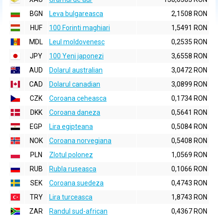
BGN
Leva bulgareasca
2,1508 RON
HUF
100 Forinti maghiari
1,5491 RON
MDL
Leul moldovenesc
0,2535 RON
JPY
100 Yeni japonezi
3,6558 RON
AUD
Dolarul australian
3,0472 RON
CAD
Dolarul canadian
3,0899 RON
CZK
Coroana ceheasca
0,1734 RON
DKK
Coroana daneza
0,5641 RON
EGP
Lira egipteana
0,5084 RON
NOK
Coroana norvegiana
0,5408 RON
PLN
Zlotul polonez
1,0569 RON
RUB
Rubla ruseasca
0,1066 RON
SEK
Coroana suedeza
0,4743 RON
TRY
Lira turceasca
1,8743 RON
ZAR
Randul sud-african
0,4367 RON