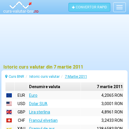
CONVERTOR RAPID
Togg
navig
Istoric curs valutar din 7 martie 2011
Curs BNR
Istoric curs valutar
7 Martie 2011
Denumire valuta
7 martie 2011
EUR
Euro
4,2065 RON
USD
Dolar SUA
3,0001 RON
GBP
Lira sterlina
4,8961 RON
CHF
Francul elvetian
3,2433 RON
XAU
Gramul de aur
138,6583 RON