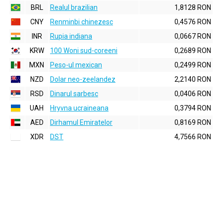
BRL
Realul brazilian
1,8128 RON
CNY
Renminbi chinezesc
0,4576 RON
INR
Rupia indiana
0,0667 RON
KRW
100 Woni sud-coreeni
0,2689 RON
MXN
Peso-ul mexican
0,2499 RON
NZD
Dolar neo-zeelandez
2,2140 RON
RSD
Dinarul sarbesc
0,0406 RON
UAH
Hryvna ucraineana
0,3794 RON
AED
Dirhamul Emiratelor
0,8169 RON
XDR
DST
4,7566 RON