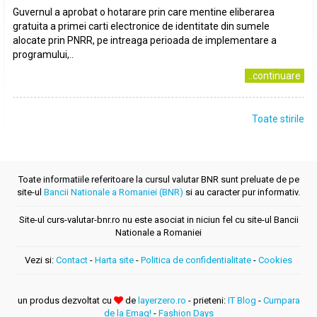
Guvernul a aprobat o hotarare prin care mentine eliberarea
gratuita a primei carti electronice de identitate din sumele
alocate prin PNRR, pe intreaga perioada de implementare a
programului,..
..continuare
Toate stirile
Toate informatiile referitoare la cursul valutar BNR sunt preluate de pe
site-ul
Bancii Nationale a Romaniei (BNR)
si au caracter pur informativ.
Site-ul curs-valutar-bnr.ro nu este asociat in niciun fel cu site-ul Bancii
Nationale a Romaniei
Vezi si:
Contact
-
Harta site
-
Politica de confidentialitate
-
Cookies
un produs dezvoltat cu
de
layerzero.ro
- prieteni:
IT Blog
-
Cumpara
de la Emag!
-
Fashion Days