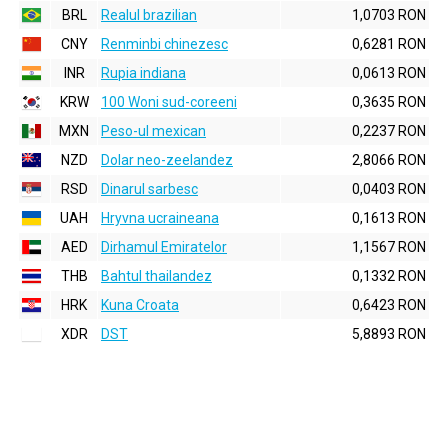
BRL
Realul brazilian
1,0703 RON
CNY
Renminbi chinezesc
0,6281 RON
INR
Rupia indiana
0,0613 RON
KRW
100 Woni sud-coreeni
0,3635 RON
MXN
Peso-ul mexican
0,2237 RON
NZD
Dolar neo-zeelandez
2,8066 RON
RSD
Dinarul sarbesc
0,0403 RON
UAH
Hryvna ucraineana
0,1613 RON
AED
Dirhamul Emiratelor
1,1567 RON
THB
Bahtul thailandez
0,1332 RON
HRK
Kuna Croata
0,6423 RON
XDR
DST
5,8893 RON