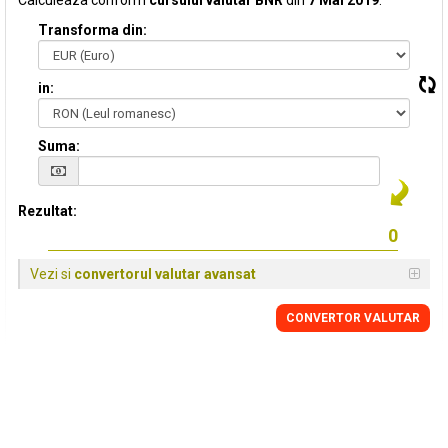
Calculeaza conform
cursului valutar BNR
din
7 Mai 2019
:
Transforma din:
in:
Suma:
Rezultat:
Vezi si
convertorul valutar avansat
CONVERTOR VALUTAR