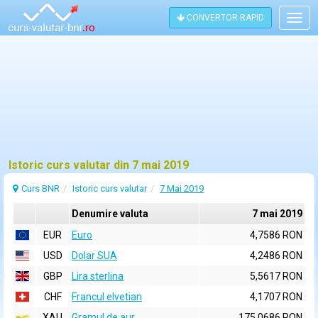
CONVERTOR RAPID
Togg
navig
Istoric curs valutar din 7 mai 2019
Curs BNR
Istoric curs valutar
7 Mai 2019
Denumire valuta
7 mai 2019
EUR
Euro
4,7586 RON
USD
Dolar SUA
4,2486 RON
GBP
Lira sterlina
5,5617 RON
CHF
Francul elvetian
4,1707 RON
XAU
Gramul de aur
175,0686 RON