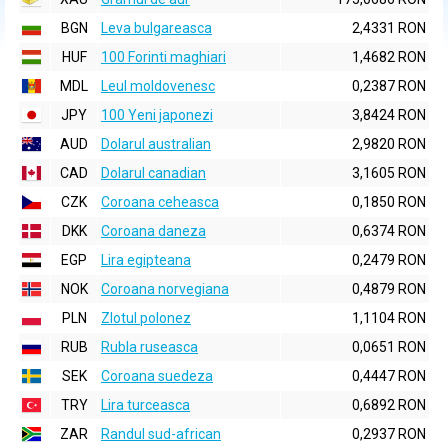
BGN
Leva bulgareasca
2,4331 RON
HUF
100 Forinti maghiari
1,4682 RON
MDL
Leul moldovenesc
0,2387 RON
JPY
100 Yeni japonezi
3,8424 RON
AUD
Dolarul australian
2,9820 RON
CAD
Dolarul canadian
3,1605 RON
CZK
Coroana ceheasca
0,1850 RON
DKK
Coroana daneza
0,6374 RON
EGP
Lira egipteana
0,2479 RON
NOK
Coroana norvegiana
0,4879 RON
PLN
Zlotul polonez
1,1104 RON
RUB
Rubla ruseasca
0,0651 RON
SEK
Coroana suedeza
0,4447 RON
TRY
Lira turceasca
0,6892 RON
ZAR
Randul sud-african
0,2937 RON