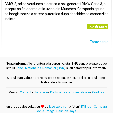
BMW i3, adica versiunea electrica a noii generatii BMW Seria 3, a
inceput sa fie asamblat la uzina din Munchen. Compania spune
ca inregistreaza o cerere puternica dupa deschiderea comenzilor
inainte..
..continuare
Toate stirile
Toate informatiile referitoare la cursul valutar BNR sunt preluate de pe
site-ul
Bancii Nationale a Romaniei (BNR)
si au caracter pur informativ.
Site-ul curs-valutar-bnr.ro nu este asociat in niciun fel cu site-ul Bancii
Nationale a Romaniei
Vezi si:
Contact
-
Harta site
-
Politica de confidentialitate
-
Cookies
un produs dezvoltat cu
de
layerzero.ro
- prieteni:
IT Blog
-
Cumpara
de la Emag!
-
Fashion Days