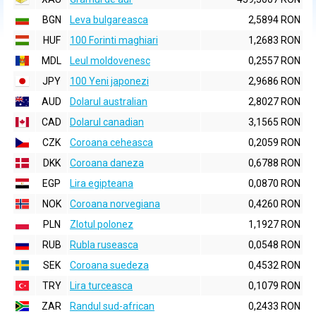
BGN
Leva bulgareasca
2,5894 RON
HUF
100 Forinti maghiari
1,2683 RON
MDL
Leul moldovenesc
0,2557 RON
JPY
100 Yeni japonezi
2,9686 RON
AUD
Dolarul australian
2,8027 RON
CAD
Dolarul canadian
3,1565 RON
CZK
Coroana ceheasca
0,2059 RON
DKK
Coroana daneza
0,6788 RON
EGP
Lira egipteana
0,0870 RON
NOK
Coroana norvegiana
0,4260 RON
PLN
Zlotul polonez
1,1927 RON
RUB
Rubla ruseasca
0,0548 RON
SEK
Coroana suedeza
0,4532 RON
TRY
Lira turceasca
0,1079 RON
ZAR
Randul sud-african
0,2433 RON