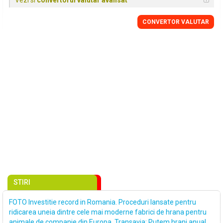
Vezi si
convertorul valutar avansat
CONVERTOR VALUTAR
STIRI
FOTO Investitie record in Romania. Proceduri lansate pentru
ridicarea uneia dintre cele mai moderne fabrici de hrana pentru
animale de companie din Europa. Transavia: Putem hrani anual