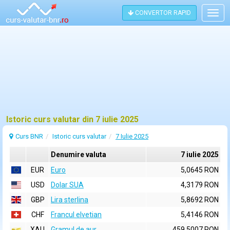
CONVERTOR RAPID
Togg
navig
Istoric curs valutar din 7 iulie 2025
Curs BNR
Istoric curs valutar
7 Iulie 2025
Denumire valuta
7 iulie 2025
EUR
Euro
5,0645 RON
USD
Dolar SUA
4,3179 RON
GBP
Lira sterlina
5,8692 RON
CHF
Francul elvetian
5,4146 RON
XAU
Gramul de aur
459,5007 RON