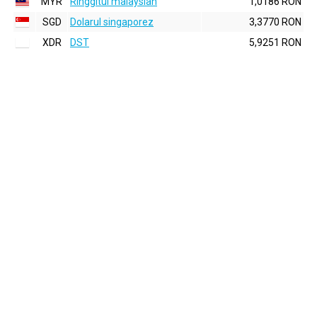
MYR
Ringgitul malaysian
1,0186 RON
SGD
Dolarul singaporez
3,3770 RON
XDR
DST
5,9251 RON