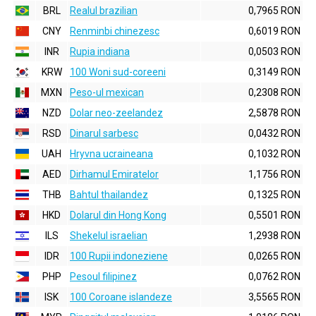
BRL
Realul brazilian
0,7965 RON
CNY
Renminbi chinezesc
0,6019 RON
INR
Rupia indiana
0,0503 RON
KRW
100 Woni sud-coreeni
0,3149 RON
MXN
Peso-ul mexican
0,2308 RON
NZD
Dolar neo-zeelandez
2,5878 RON
RSD
Dinarul sarbesc
0,0432 RON
UAH
Hryvna ucraineana
0,1032 RON
AED
Dirhamul Emiratelor
1,1756 RON
THB
Bahtul thailandez
0,1325 RON
HKD
Dolarul din Hong Kong
0,5501 RON
ILS
Shekelul israelian
1,2938 RON
IDR
100 Rupii indoneziene
0,0265 RON
PHP
Pesoul filipinez
0,0762 RON
ISK
100 Coroane islandeze
3,5565 RON