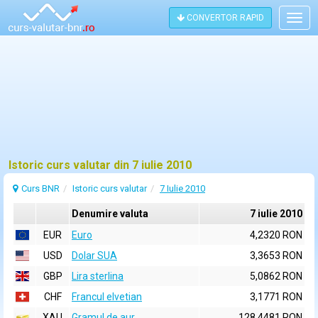
CONVERTOR RAPID
Togg
navig
Istoric curs valutar din 7 iulie 2010
Curs BNR
Istoric curs valutar
7 Iulie 2010
Denumire valuta
7 iulie 2010
EUR
Euro
4,2320 RON
USD
Dolar SUA
3,3653 RON
GBP
Lira sterlina
5,0862 RON
CHF
Francul elvetian
3,1771 RON
XAU
Gramul de aur
128,4481 RON