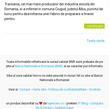
Transavia, cel mai mare producator din industria avicola din
Romania, si-a infiintat in comuna Ciugud, judetul Alba, punctul de
lucru pentru dezvoltarea unei fabrici de preparare a hranei
pentru..
..continuare
Toate stirile
Toate informatiile referitoare la cursul valutar BNR sunt preluate de pe
site-ul
Bancii Nationale a Romaniei (BNR)
si au caracter pur informativ.
Site-ul curs-valutar-bnr.ro nu este asociat in niciun fel cu site-ul Bancii
Nationale a Romaniei
Vezi si:
Contact
-
Harta site
-
Politica de confidentialitate
-
Cookies
un produs dezvoltat cu
de
layerzero.ro
- prieteni:
IT Blog
-
Cumpara
de la Emag!
-
Fashion Days