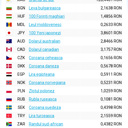
BGN
Leva bulgareasca
2,1638 RON
HUF
100 Forinti maghiari
1,4856 RON
MDL
Leul moldovenesc
0,2633 RON
JPY
100 Yeni japonezi
3,8601 RON
AUD
Dolarul australian
2,8466 RON
CAD
Dolarul canadian
3,1757 RON
CZK
Coroana ceheasca
0,1656 RON
DKK
Coroana daneza
0,5678 RON
EGP
Lira egipteana
0,5911 RON
NOK
Coroana norvegiana
0,5231 RON
PLN
Zlotul polonez
1,0259 RON
RUB
Rubla ruseasca
0,1081 RON
SEK
Coroana suedeza
0,4398 RON
TRY
Lira turceasca
2,1559 RON
ZAR
Randul sud-african
0,4382 RON