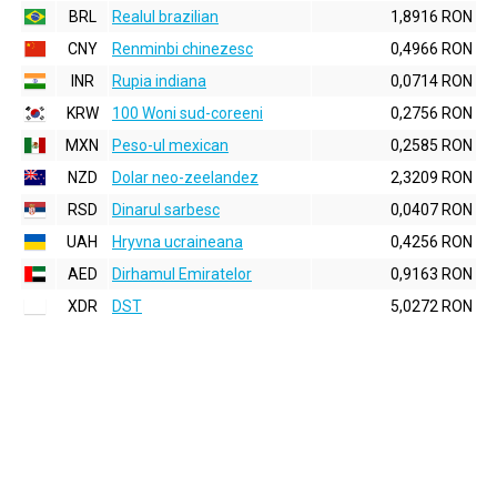
BRL
Realul brazilian
1,8916 RON
CNY
Renminbi chinezesc
0,4966 RON
INR
Rupia indiana
0,0714 RON
KRW
100 Woni sud-coreeni
0,2756 RON
MXN
Peso-ul mexican
0,2585 RON
NZD
Dolar neo-zeelandez
2,3209 RON
RSD
Dinarul sarbesc
0,0407 RON
UAH
Hryvna ucraineana
0,4256 RON
AED
Dirhamul Emiratelor
0,9163 RON
XDR
DST
5,0272 RON