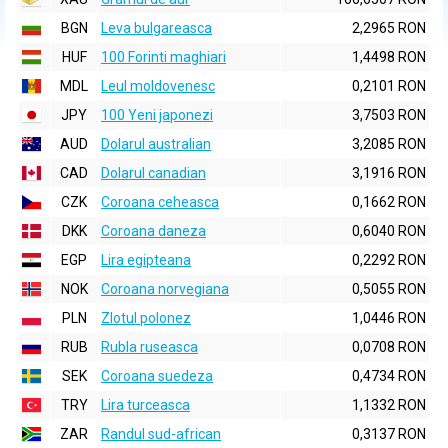
BGN
Leva bulgareasca
2,2965 RON
HUF
100 Forinti maghiari
1,4498 RON
MDL
Leul moldovenesc
0,2101 RON
JPY
100 Yeni japonezi
3,7503 RON
AUD
Dolarul australian
3,2085 RON
CAD
Dolarul canadian
3,1916 RON
CZK
Coroana ceheasca
0,1662 RON
DKK
Coroana daneza
0,6040 RON
EGP
Lira egipteana
0,2292 RON
NOK
Coroana norvegiana
0,5055 RON
PLN
Zlotul polonez
1,0446 RON
RUB
Rubla ruseasca
0,0708 RON
SEK
Coroana suedeza
0,4734 RON
TRY
Lira turceasca
1,1332 RON
ZAR
Randul sud-african
0,3137 RON