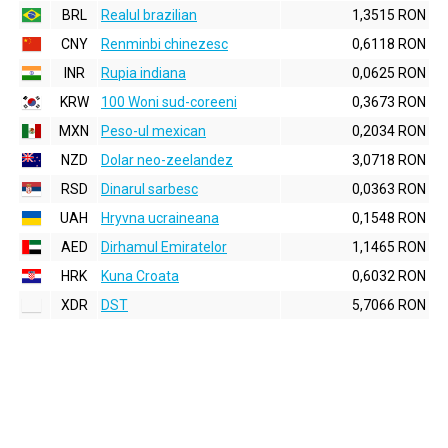
BRL
Realul brazilian
1,3515 RON
CNY
Renminbi chinezesc
0,6118 RON
INR
Rupia indiana
0,0625 RON
KRW
100 Woni sud-coreeni
0,3673 RON
MXN
Peso-ul mexican
0,2034 RON
NZD
Dolar neo-zeelandez
3,0718 RON
RSD
Dinarul sarbesc
0,0363 RON
UAH
Hryvna ucraineana
0,1548 RON
AED
Dirhamul Emiratelor
1,1465 RON
HRK
Kuna Croata
0,6032 RON
XDR
DST
5,7066 RON