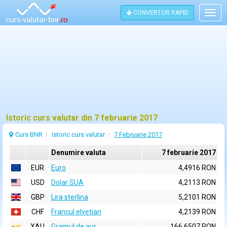
CONVERTOR RAPID
Togg
navig
Istoric curs valutar din 7 februarie 2017
Curs BNR
Istoric curs valutar
7 Februarie 2017
Denumire valuta
7 februarie 2017
EUR
Euro
4,4916 RON
USD
Dolar SUA
4,2113 RON
GBP
Lira sterlina
5,2101 RON
CHF
Francul elvetian
4,2139 RON
XAU
Gramul de aur
166,6507 RON