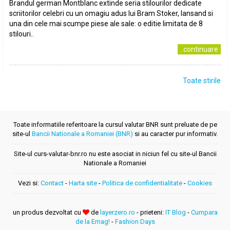
Brandul german Montblanc extinde seria stilourilor dedicate
scriitorilor celebri cu un omagiu adus lui Bram Stoker, lansand si
una din cele mai scumpe piese ale sale: o editie limitata de 8
stilouri..
..continuare
Toate stirile
Toate informatiile referitoare la cursul valutar BNR sunt preluate de pe
site-ul
Bancii Nationale a Romaniei (BNR)
si au caracter pur informativ.
Site-ul curs-valutar-bnr.ro nu este asociat in niciun fel cu site-ul Bancii
Nationale a Romaniei
Vezi si:
Contact
-
Harta site
-
Politica de confidentialitate
-
Cookies
un produs dezvoltat cu
de
layerzero.ro
- prieteni:
IT Blog
-
Cumpara
de la Emag!
-
Fashion Days