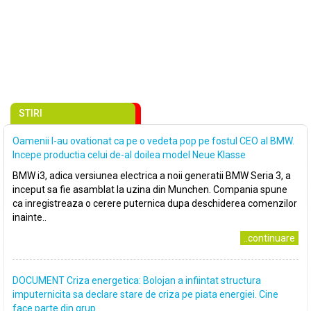
STIRI
Oamenii l-au ovationat ca pe o vedeta pop pe fostul CEO al BMW.
Incepe productia celui de-al doilea model Neue Klasse
BMW i3, adica versiunea electrica a noii generatii BMW Seria 3, a
inceput sa fie asamblat la uzina din Munchen. Compania spune
ca inregistreaza o cerere puternica dupa deschiderea comenzilor
inainte..
..continuare
DOCUMENT Criza energetica: Bolojan a infiintat structura
imputernicita sa declare stare de criza pe piata energiei. Cine
face parte din grup