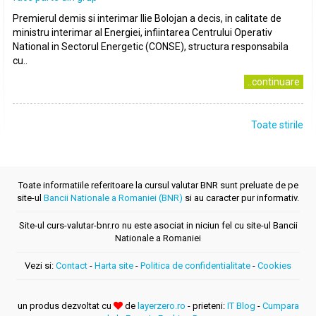
Premierul demis si interimar Ilie Bolojan a decis, in calitate de
ministru interimar al Energiei, infiintarea Centrului Operativ
National in Sectorul Energetic (CONSE), structura responsabila
cu..
..continuare
Toate stirile
Toate informatiile referitoare la cursul valutar BNR sunt preluate de pe
site-ul
Bancii Nationale a Romaniei (BNR)
si au caracter pur informativ.
Site-ul curs-valutar-bnr.ro nu este asociat in niciun fel cu site-ul Bancii
Nationale a Romaniei
Vezi si:
Contact
-
Harta site
-
Politica de confidentialitate
-
Cookies
un produs dezvoltat cu
de
layerzero.ro
- prieteni:
IT Blog
-
Cumpara