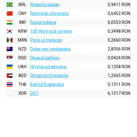
BRL
Realul brazilian
0,9411 RON
CNY
Renminbi chinezesc
0,6452 RON
INR
Rupia indiana
0,0553 RON
KRW
100 Woni sud-coreeni
0,3498 RON
MXN
Peso-ul mexican
0,2660 RON
NZD
Dolar neo-zeelandez
2,8356 RON
RSD
Dinarul sarbesc
0,0424 RON
UAH
Hryvna ucraineana
0,1258 RON
AED
Dirhamul Emiratelor
1,2565 RON
THB
Bahtul thailandez
0,1311 RON
XDR
DST
6,1317 RON