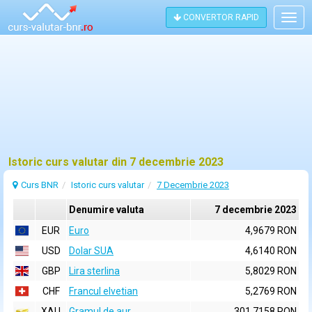
CONVERTOR RAPID
Togg
navig
Istoric curs valutar din 7 decembrie 2023
Curs BNR
Istoric curs valutar
7 Decembrie 2023
Denumire valuta
7 decembrie 2023
EUR
Euro
4,9679 RON
USD
Dolar SUA
4,6140 RON
GBP
Lira sterlina
5,8029 RON
CHF
Francul elvetian
5,2769 RON
XAU
Gramul de aur
301,7158 RON