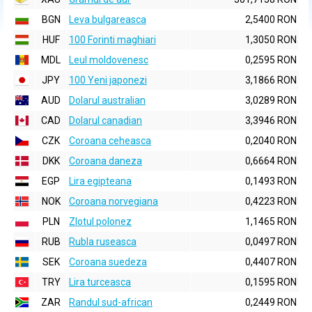
BGN
Leva bulgareasca
2,5400 RON
HUF
100 Forinti maghiari
1,3050 RON
MDL
Leul moldovenesc
0,2595 RON
JPY
100 Yeni japonezi
3,1866 RON
AUD
Dolarul australian
3,0289 RON
CAD
Dolarul canadian
3,3946 RON
CZK
Coroana ceheasca
0,2040 RON
DKK
Coroana daneza
0,6664 RON
EGP
Lira egipteana
0,1493 RON
NOK
Coroana norvegiana
0,4223 RON
PLN
Zlotul polonez
1,1465 RON
RUB
Rubla ruseasca
0,0497 RON
SEK
Coroana suedeza
0,4407 RON
TRY
Lira turceasca
0,1595 RON
ZAR
Randul sud-african
0,2449 RON