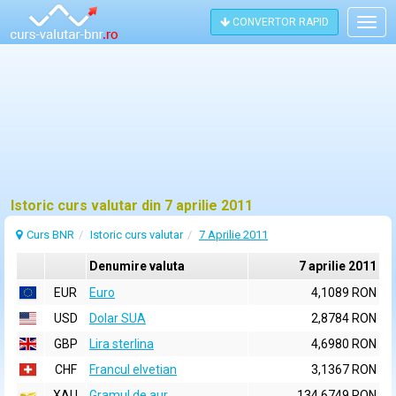
CONVERTOR RAPID
Togg
navig
Istoric curs valutar din 7 aprilie 2011
Curs BNR
Istoric curs valutar
7 Aprilie 2011
Denumire valuta
7 aprilie 2011
EUR
Euro
4,1089 RON
USD
Dolar SUA
2,8784 RON
GBP
Lira sterlina
4,6980 RON
CHF
Francul elvetian
3,1367 RON
XAU
Gramul de aur
134,6749 RON