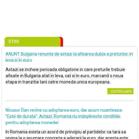
STIRI
ANUNT Bulgaria renunta de astazi la afisarea dubla a preturilor, in
leva si in euro
Astazi se incheie perioada obligatorie in care preturile trebuie
afisate in Bulgaria atat in leva, cat si in euro, marcand o noua
etapa in tranzitia tarii catre moneda unica europeana.
..continuare
Nicusor Dan revine cu adoptarea euro, dar acum nuanteaza:
"Este de durata". Astazi, Romania nu indeplineste conditiile
pentru adoptarea monedei
In Romania exista un acord de principiu al partidelor ca tara sa
revina la o asumare concreta a aderarii la euro, dar acesta este