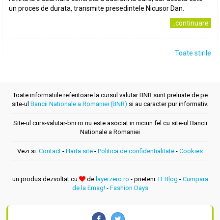
un proces de durata, transmite presedintele Nicusor Dan.
..continuare
Toate stirile
Toate informatiile referitoare la cursul valutar BNR sunt preluate de pe
site-ul
Bancii Nationale a Romaniei (BNR)
si au caracter pur informativ.
Site-ul curs-valutar-bnr.ro nu este asociat in niciun fel cu site-ul Bancii
Nationale a Romaniei
Vezi si:
Contact
-
Harta site
-
Politica de confidentialitate
-
Cookies
un produs dezvoltat cu
de
layerzero.ro
- prieteni:
IT Blog
-
Cumpara
de la Emag!
-
Fashion Days