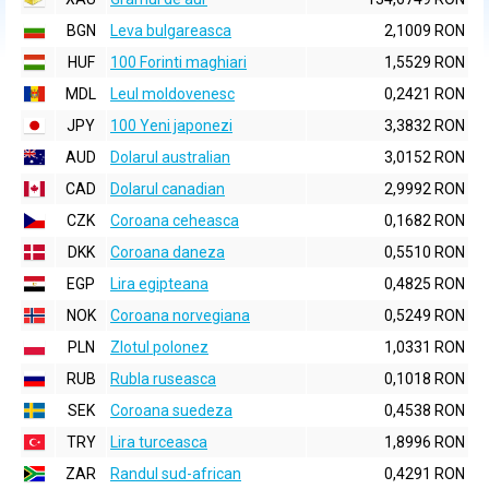
BGN
Leva bulgareasca
2,1009 RON
HUF
100 Forinti maghiari
1,5529 RON
MDL
Leul moldovenesc
0,2421 RON
JPY
100 Yeni japonezi
3,3832 RON
AUD
Dolarul australian
3,0152 RON
CAD
Dolarul canadian
2,9992 RON
CZK
Coroana ceheasca
0,1682 RON
DKK
Coroana daneza
0,5510 RON
EGP
Lira egipteana
0,4825 RON
NOK
Coroana norvegiana
0,5249 RON
PLN
Zlotul polonez
1,0331 RON
RUB
Rubla ruseasca
0,1018 RON
SEK
Coroana suedeza
0,4538 RON
TRY
Lira turceasca
1,8996 RON
ZAR
Randul sud-african
0,4291 RON