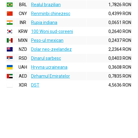
BRL
Realul brazilian
1,7826 RON
CNY
Renminbi chinezesc
0,4399 RON
INR
Rupia indiana
0,0651 RON
KRW
100 Woni sud-coreeni
0,2640 RON
MXN
Peso-ul mexican
0,2437 RON
NZD
Dolar neo-zeelandez
2,2364 RON
RSD
Dinarul sarbesc
0,0403 RON
UAH
Hryvna ucraineana
0,3608 RON
AED
Dirhamul Emiratelor
0,7835 RON
XDR
DST
4,5636 RON