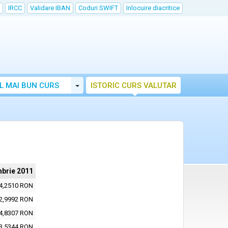
IRCC
Validare IBAN
Coduri SWIFT
Inlocuire diacritice
Toggle Dropdown
L MAI BUN CURS
ISTORIC CURS VALUTAR
mbrie 2011
4,2510 RON
2,9992 RON
4,8307 RON
3,5344 RON