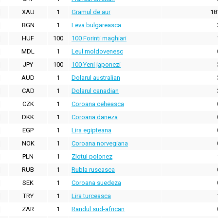
XAU
1
Gramul de aur
18
BGN
1
Leva bulgareasca
HUF
100
100 Forinti maghiari
MDL
1
Leul moldovenesc
JPY
100
100 Yeni japonezi
AUD
1
Dolarul australian
CAD
1
Dolarul canadian
CZK
1
Coroana ceheasca
DKK
1
Coroana daneza
EGP
1
Lira egipteana
NOK
1
Coroana norvegiana
PLN
1
Zlotul polonez
RUB
1
Rubla ruseasca
SEK
1
Coroana suedeza
TRY
1
Lira turceasca
ZAR
1
Randul sud-african