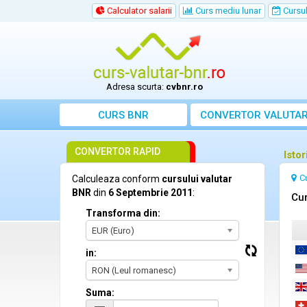
Calculator salarii
Curs mediu lunar
Cursul 
Adresa scurta:
cvbnr.ro
CURS BNR
CONVERTOR VALUTA
CONVERTOR RAPID
Isto
C
Calculeaza conform
cursului valutar
BNR
din
6 Septembrie 2011
:
Cur
Transforma din:
EUR (Euro)
in:
RON (Leul romanesc)
Suma: