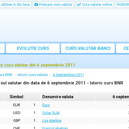
ultimei zi din luna
Preluare curs valutar
Curs valutar online
ROBOR
R
EVOLUTIE CURS
CURS
VALUTAR
BANCI
CE
ric curs valutar din 6 septembrie 2011
urs BNR
Istoric curs valutar
6 Septembrie 2011
sul valutar din data de 6 septembrie 2011 - Istoric curs BNR
Simbol
Denumire valuta
6 septe
EUR
1
Euro
USD
1
Dolar SUA
GBP
1
Lira sterlina
CHF
1
Francul elvetian