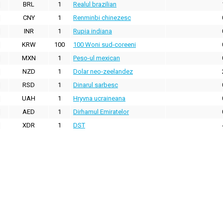
BRL
1
Realul brazilian
CNY
1
Renminbi chinezesc
INR
1
Rupia indiana
KRW
100
100 Woni sud-coreeni
MXN
1
Peso-ul mexican
NZD
1
Dolar neo-zeelandez
RSD
1
Dinarul sarbesc
UAH
1
Hryvna ucraineana
AED
1
Dirhamul Emiratelor
XDR
1
DST