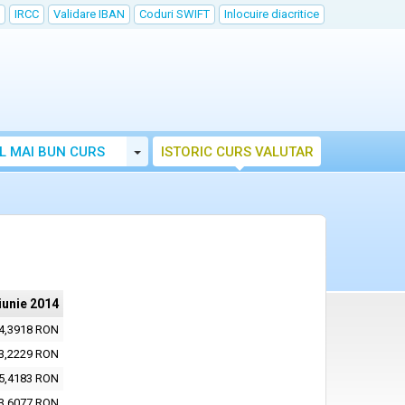
IRCC
Validare IBAN
Coduri SWIFT
Inlocuire diacritice
Toggle Dropdown
L MAI BUN CURS
ISTORIC CURS VALUTAR
iunie 2014
4,3918 RON
3,2229 RON
5,4183 RON
3,6077 RON