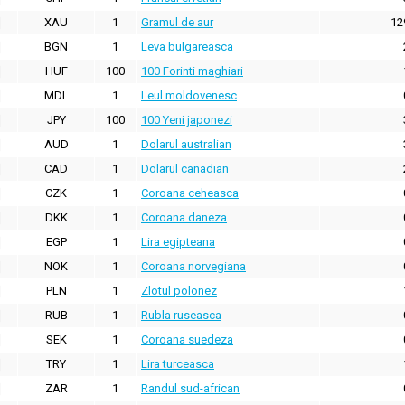
XAU
1
Gramul de aur
12
BGN
1
Leva bulgareasca
HUF
100
100 Forinti maghiari
MDL
1
Leul moldovenesc
JPY
100
100 Yeni japonezi
AUD
1
Dolarul australian
CAD
1
Dolarul canadian
CZK
1
Coroana ceheasca
DKK
1
Coroana daneza
EGP
1
Lira egipteana
NOK
1
Coroana norvegiana
PLN
1
Zlotul polonez
RUB
1
Rubla ruseasca
SEK
1
Coroana suedeza
TRY
1
Lira turceasca
ZAR
1
Randul sud-african