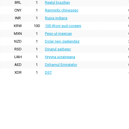
BRL
1
Realul brazilian
CNY
1
Renminbi chinezesc
INR
1
Rupia indiana
KRW
100
100 Woni sud-coreeni
MXN
1
Peso-ul mexican
NZD
1
Dolar neo-zeelandez
RSD
1
Dinarul sarbesc
UAH
1
Hryvna ucraineana
AED
1
Dirhamul Emiratelor
XDR
1
DST