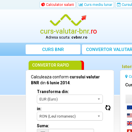
Calculator salarii
Curs mediu lunar
Cursul 
Adresa scurta:
cvbnr.ro
CURS BNR
CONVERTOR VALUTA
CONVERTOR RAPID
Istor
C
Calculeaza conform
cursului valutar
BNR
din
6 Iunie 2014
:
Cur
Transforma din:
EUR (Euro)
in:
RON (Leul romanesc)
Suma: