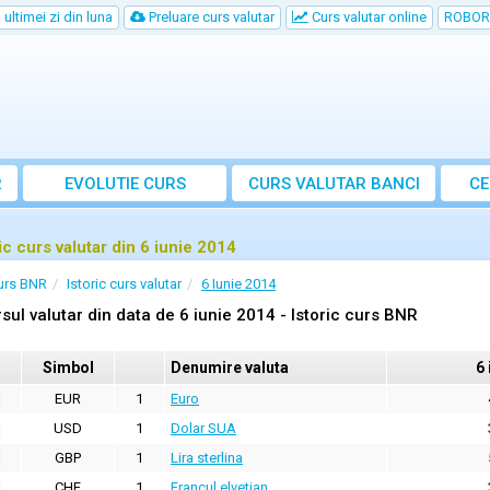
ultimei zi din luna
Preluare curs valutar
Curs valutar online
ROBOR
R
EVOLUTIE CURS
CURS
VALUTAR
BANCI
CE
ic curs valutar din 6 iunie 2014
urs BNR
Istoric curs valutar
6 Iunie 2014
sul valutar din data de 6 iunie 2014 - Istoric curs BNR
Simbol
Denumire valuta
6 
EUR
1
Euro
USD
1
Dolar SUA
GBP
1
Lira sterlina
CHF
1
Francul elvetian