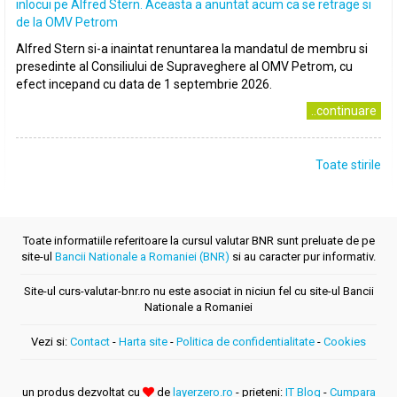
inlocui pe Alfred Stern. Aceasta a anuntat acum ca se retrage si
de la OMV Petrom
Alfred Stern si-a inaintat renuntarea la mandatul de membru si
presedinte al Consiliului de Supraveghere al OMV Petrom, cu
efect incepand cu data de 1 septembrie 2026.
..continuare
Toate stirile
Toate informatiile referitoare la cursul valutar BNR sunt preluate de pe
site-ul
Bancii Nationale a Romaniei (BNR)
si au caracter pur informativ.
Site-ul curs-valutar-bnr.ro nu este asociat in niciun fel cu site-ul Bancii
Nationale a Romaniei
Vezi si:
Contact
-
Harta site
-
Politica de confidentialitate
-
Cookies
un produs dezvoltat cu
de
layerzero.ro
- prieteni:
IT Blog
-
Cumpara