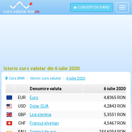
CONVERTOR RAPID
Togg
navig
Istoric curs valutar din 6 iulie 2020
Curs BNR
Istoric curs valutar
6 Iulie 2020
Denumire valuta
6 iulie 2020
EUR
Euro
4,8365 RON
USD
Dolar SUA
4,2843 RON
GBP
Lira sterlina
5,3551 RON
CHF
Francul elvetian
4,5467 RON
XAU
Gramul de aur
244,6054 RON