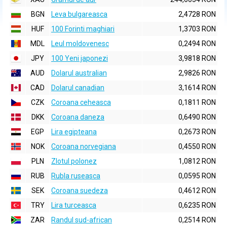
BGN
Leva bulgareasca
2,4728 RON
HUF
100 Forinti maghiari
1,3703 RON
MDL
Leul moldovenesc
0,2494 RON
JPY
100 Yeni japonezi
3,9818 RON
AUD
Dolarul australian
2,9826 RON
CAD
Dolarul canadian
3,1614 RON
CZK
Coroana ceheasca
0,1811 RON
DKK
Coroana daneza
0,6490 RON
EGP
Lira egipteana
0,2673 RON
NOK
Coroana norvegiana
0,4550 RON
PLN
Zlotul polonez
1,0812 RON
RUB
Rubla ruseasca
0,0595 RON
SEK
Coroana suedeza
0,4612 RON
TRY
Lira turceasca
0,6235 RON
ZAR
Randul sud-african
0,2514 RON