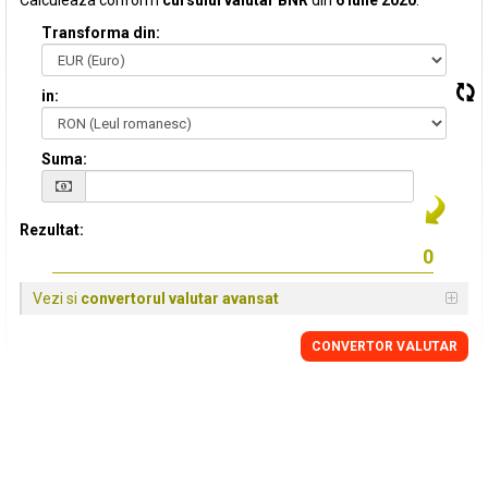
Calculeaza conform
cursului valutar BNR
din
6 Iulie 2020
:
Transforma din:
in:
Suma:
Rezultat:
Vezi si
convertorul valutar avansat
CONVERTOR VALUTAR