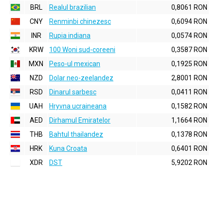
BRL
Realul brazilian
0,8061 RON
CNY
Renminbi chinezesc
0,6094 RON
INR
Rupia indiana
0,0574 RON
KRW
100 Woni sud-coreeni
0,3587 RON
MXN
Peso-ul mexican
0,1925 RON
NZD
Dolar neo-zeelandez
2,8001 RON
RSD
Dinarul sarbesc
0,0411 RON
UAH
Hryvna ucraineana
0,1582 RON
AED
Dirhamul Emiratelor
1,1664 RON
THB
Bahtul thailandez
0,1378 RON
HRK
Kuna Croata
0,6401 RON
XDR
DST
5,9202 RON