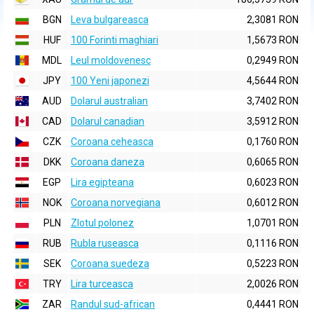
BGN
Leva bulgareasca
2,3081 RON
HUF
100 Forinti maghiari
1,5673 RON
MDL
Leul moldovenesc
0,2949 RON
JPY
100 Yeni japonezi
4,5644 RON
AUD
Dolarul australian
3,7402 RON
CAD
Dolarul canadian
3,5912 RON
CZK
Coroana ceheasca
0,1760 RON
DKK
Coroana daneza
0,6065 RON
EGP
Lira egipteana
0,6023 RON
NOK
Coroana norvegiana
0,6012 RON
PLN
Zlotul polonez
1,0701 RON
RUB
Rubla ruseasca
0,1116 RON
SEK
Coroana suedeza
0,5223 RON
TRY
Lira turceasca
2,0026 RON
ZAR
Randul sud-african
0,4441 RON