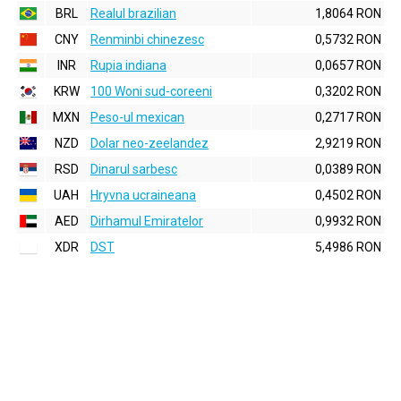
BRL
Realul brazilian
1,8064 RON
CNY
Renminbi chinezesc
0,5732 RON
INR
Rupia indiana
0,0657 RON
KRW
100 Woni sud-coreeni
0,3202 RON
MXN
Peso-ul mexican
0,2717 RON
NZD
Dolar neo-zeelandez
2,9219 RON
RSD
Dinarul sarbesc
0,0389 RON
UAH
Hryvna ucraineana
0,4502 RON
AED
Dirhamul Emiratelor
0,9932 RON
XDR
DST
5,4986 RON