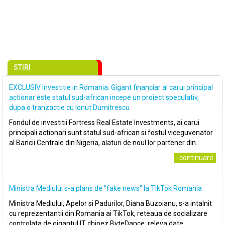
STIRI
EXCLUSIV Investitie in Romania. Gigant financiar al carui principal
actionar este statul sud-african incepe un proiect speculativ,
dupa o tranzactie cu Ionut Dumitrescu
Fondul de investitii Fortress Real Estate Investments, ai carui
principali actionari sunt statul sud-african si fostul viceguvenator
al Bancii Centrale din Nigeria, alaturi de noul lor partener din..
..continuare
Ministra Mediului s-a plans de ″fake news″ la TikTok Romania
Ministra Mediului, Apelor si Padurilor, Diana Buzoianu, s-a intalnit
cu reprezentantii din Romania ai TikTok, reteaua de socializare
controlata de gigantul IT chinez ByteDance, releva date..