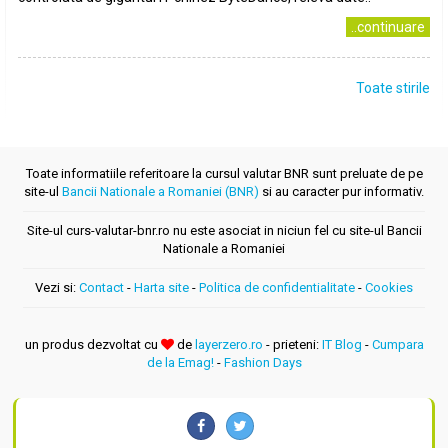
..continuare
Toate stirile
Toate informatiile referitoare la cursul valutar BNR sunt preluate de pe
site-ul
Bancii Nationale a Romaniei (BNR)
si au caracter pur informativ.
Site-ul curs-valutar-bnr.ro nu este asociat in niciun fel cu site-ul Bancii
Nationale a Romaniei
Vezi si:
Contact
-
Harta site
-
Politica de confidentialitate
-
Cookies
un produs dezvoltat cu
de
layerzero.ro
- prieteni:
IT Blog
-
Cumpara
de la Emag!
-
Fashion Days