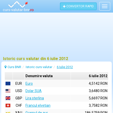
CONVERTOR RAPID
Togg
navig
Istoric curs valutar din 6 iulie 2012
Curs BNR
Istoric curs valutar
6 Iulie 2012
Denumire valuta
6 iulie 2012
EUR
Euro
4,5142 RON
USD
Dolar SUA
3,6480 RON
GBP
Lira sterlina
5,6697 RON
CHF
Francul elvetian
3,7582 RON
XAU
Gramul de aur
186,5759 RON