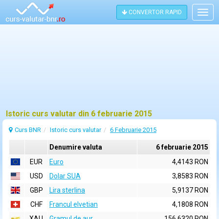
CONVERTOR RAPID
Togg
navig
Istoric curs valutar din 6 februarie 2015
Curs BNR
Istoric curs valutar
6 Februarie 2015
Denumire valuta
6 februarie 2015
EUR
Euro
4,4143 RON
USD
Dolar SUA
3,8583 RON
GBP
Lira sterlina
5,9137 RON
CHF
Francul elvetian
4,1808 RON
XAU
Gramul de aur
156,6320 RON