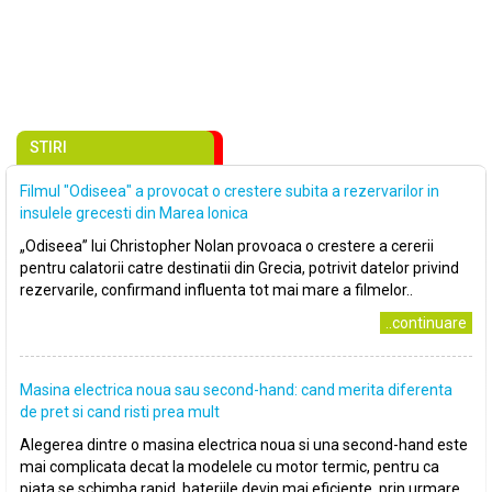
STIRI
Filmul "Odiseea" a provocat o crestere subita a rezervarilor in
insulele grecesti din Marea Ionica
„Odiseea” lui Christopher Nolan provoaca o crestere a cererii
pentru calatorii catre destinatii din Grecia, potrivit datelor privind
rezervarile, confirmand influenta tot mai mare a filmelor..
..continuare
Masina electrica noua sau second-hand: cand merita diferenta
de pret si cand risti prea mult
Alegerea dintre o masina electrica noua si una second-hand este
mai complicata decat la modelele cu motor termic, pentru ca
piata se schimba rapid, bateriile devin mai eficiente, prin urmare