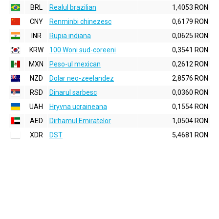
BRL
Realul brazilian
1,4053 RON
CNY
Renminbi chinezesc
0,6179 RON
INR
Rupia indiana
0,0625 RON
KRW
100 Woni sud-coreeni
0,3541 RON
MXN
Peso-ul mexican
0,2612 RON
NZD
Dolar neo-zeelandez
2,8576 RON
RSD
Dinarul sarbesc
0,0360 RON
UAH
Hryvna ucraineana
0,1554 RON
AED
Dirhamul Emiratelor
1,0504 RON
XDR
DST
5,4681 RON