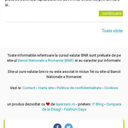
si..
..continuare
Toate stirile
Toate informatiile referitoare la cursul valutar BNR sunt preluate de pe
site-ul
Bancii Nationale a Romaniei (BNR)
si au caracter pur informativ.
Site-ul curs-valutar-bnr.ro nu este asociat in niciun fel cu site-ul Bancii
Nationale a Romaniei
Vezi si:
Contact
-
Harta site
-
Politica de confidentialitate
-
Cookies
un produs dezvoltat cu
de
layerzero.ro
- prieteni:
IT Blog
-
Cumpara
de la Emag!
-
Fashion Days