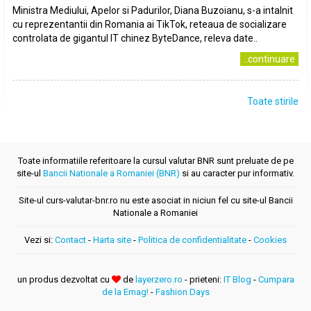
Ministra Mediului, Apelor si Padurilor, Diana Buzoianu, s-a intalnit
cu reprezentantii din Romania ai TikTok, reteaua de socializare
controlata de gigantul IT chinez ByteDance, releva date..
..continuare
Toate stirile
Toate informatiile referitoare la cursul valutar BNR sunt preluate de pe
site-ul
Bancii Nationale a Romaniei (BNR)
si au caracter pur informativ.
Site-ul curs-valutar-bnr.ro nu este asociat in niciun fel cu site-ul Bancii
Nationale a Romaniei
Vezi si:
Contact
-
Harta site
-
Politica de confidentialitate
-
Cookies
un produs dezvoltat cu
de
layerzero.ro
- prieteni:
IT Blog
-
Cumpara
de la Emag!
-
Fashion Days