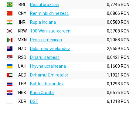
BRL
Realul brazilian
0,7745 RON
CNY
Renminbi chinezesc
0,6866 RON
INR
Rupia indiana
0,0580 RON
KRW
100 Woni sud-coreeni
0,3708 RON
MXN
Peso-ul mexican
0,2058 RON
NZD
Dolar neo-zeelandez
2,9559 RON
RSD
Dinarul sarbesc
0,0421 RON
UAH
Hryvna ucraineana
0,1600 RON
AED
Dirhamul Emiratelor
1,1921 RON
THB
Bahtul thailandez
0,1293 RON
HRK
Kuna Croata
0,6575 RON
XDR
DST
6,1218 RON