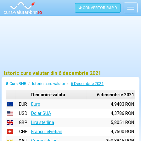
CONVERTOR RAPID
Togg
navig
Istoric curs valutar din 6 decembrie 2021
Curs BNR
Istoric curs valutar
6 Decembrie 2021
Denumire valuta
6 decembrie 2021
EUR
Euro
4,9483 RON
USD
Dolar SUA
4,3786 RON
GBP
Lira sterlina
5,8051 RON
CHF
Francul elvetian
4,7500 RON
XAU
Gramul de aur
250,8945 RON