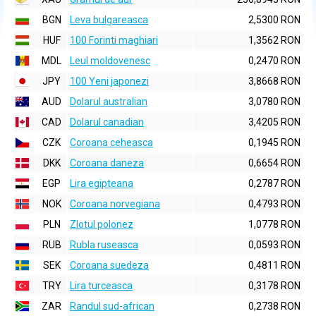
BGN
Leva bulgareasca
2,5300 RON
HUF
100 Forinti maghiari
1,3562 RON
MDL
Leul moldovenesc
0,2470 RON
JPY
100 Yeni japonezi
3,8668 RON
AUD
Dolarul australian
3,0780 RON
CAD
Dolarul canadian
3,4205 RON
CZK
Coroana ceheasca
0,1945 RON
DKK
Coroana daneza
0,6654 RON
EGP
Lira egipteana
0,2787 RON
NOK
Coroana norvegiana
0,4793 RON
PLN
Zlotul polonez
1,0778 RON
RUB
Rubla ruseasca
0,0593 RON
SEK
Coroana suedeza
0,4811 RON
TRY
Lira turceasca
0,3178 RON
ZAR
Randul sud-african
0,2738 RON