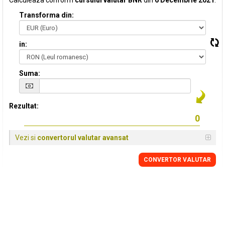
Calculeaza conform
cursului valutar BNR
din
6 Decembrie 2021
:
Transforma din:
in:
Suma:
Rezultat:
Vezi si
convertorul valutar avansat
CONVERTOR VALUTAR