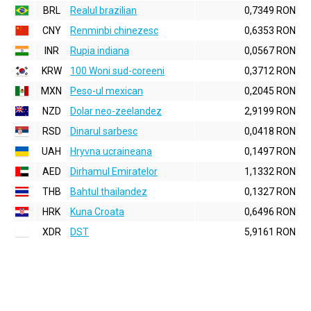
BRL
Realul brazilian
0,7349 RON
CNY
Renminbi chinezesc
0,6353 RON
INR
Rupia indiana
0,0567 RON
KRW
100 Woni sud-coreeni
0,3712 RON
MXN
Peso-ul mexican
0,2045 RON
NZD
Dolar neo-zeelandez
2,9199 RON
RSD
Dinarul sarbesc
0,0418 RON
UAH
Hryvna ucraineana
0,1497 RON
AED
Dirhamul Emiratelor
1,1332 RON
THB
Bahtul thailandez
0,1327 RON
HRK
Kuna Croata
0,6496 RON
XDR
DST
5,9161 RON