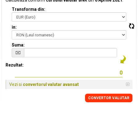
Calculeaza conform
cursului valutar BNR
din
6 Aprilie 2021
:
Transforma din:
in:
Suma:
Rezultat:
Vezi si
convertorul valutar avansat
CONVERTOR VALUTAR