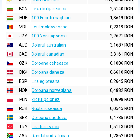
BGN
Leva bulgareasca
2,5140 RON
HUF
100 Forinti maghiari
1,3619 RON
MDL
Leul moldovenesc
0,2319 RON
JPY
100 Yeni japonezi
3,7671 RON
AUD
Dolarul australian
3,1687 RON
CAD
Dolarul canadian
3,3161 RON
CZK
Coroana ceheasca
0,1886 RON
DKK
Coroana daneza
0,6610 RON
EGP
Lira egipteana
0,2645 RON
NOK
Coroana norvegiana
0,4882 RON
PLN
Zlotul polonez
1,0698 RON
RUB
Rubla ruseasca
0,0545 RON
SEK
Coroana suedeza
0,4785 RON
TRY
Lira turceasca
0,5113 RON
ZAR
Randul sud-african
0,2862 RON