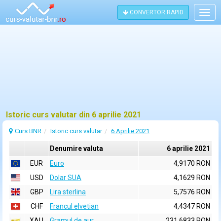
CONVERTOR RAPID
Togg
navig
Istoric curs valutar din 6 aprilie 2021
Curs BNR
Istoric curs valutar
6 Aprilie 2021
Denumire valuta
6 aprilie 2021
EUR
Euro
4,9170 RON
USD
Dolar SUA
4,1629 RON
GBP
Lira sterlina
5,7576 RON
CHF
Francul elvetian
4,4347 RON
XAU
Gramul de aur
231,6833 RON