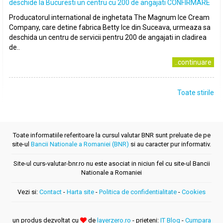
deschide la Bucuresti un centru cu 200 de angajati CONFIRMARE
Producatorul international de inghetata The Magnum Ice Cream
Company, care detine fabrica Betty Ice din Suceava, urmeaza sa
deschida un centru de servicii pentru 200 de angajati in cladirea
de..
..continuare
Toate stirile
Toate informatiile referitoare la cursul valutar BNR sunt preluate de pe
site-ul
Bancii Nationale a Romaniei (BNR)
si au caracter pur informativ.
Site-ul curs-valutar-bnr.ro nu este asociat in niciun fel cu site-ul Bancii
Nationale a Romaniei
Vezi si:
Contact
-
Harta site
-
Politica de confidentialitate
-
Cookies
un produs dezvoltat cu
de
layerzero.ro
- prieteni:
IT Blog
-
Cumpara