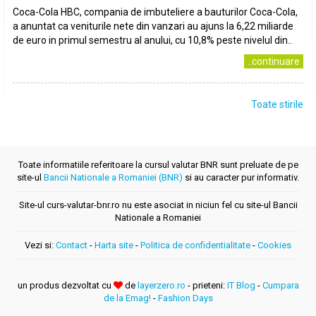
Coca-Cola HBC, compania de imbuteliere a bauturilor Coca-Cola,
a anuntat ca veniturile nete din vanzari au ajuns la 6,22 miliarde
de euro in primul semestru al anului, cu 10,8% peste nivelul din..
..continuare
Toate stirile
Toate informatiile referitoare la cursul valutar BNR sunt preluate de pe
site-ul
Bancii Nationale a Romaniei (BNR)
si au caracter pur informativ.
Site-ul curs-valutar-bnr.ro nu este asociat in niciun fel cu site-ul Bancii
Nationale a Romaniei
Vezi si:
Contact
-
Harta site
-
Politica de confidentialitate
-
Cookies
un produs dezvoltat cu
de
layerzero.ro
- prieteni:
IT Blog
-
Cumpara
de la Emag!
-
Fashion Days