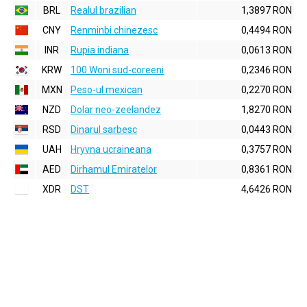
BRL
Realul brazilian
1,3897 RON
CNY
Renminbi chinezesc
0,4494 RON
INR
Rupia indiana
0,0613 RON
KRW
100 Woni sud-coreeni
0,2346 RON
MXN
Peso-ul mexican
0,2270 RON
NZD
Dolar neo-zeelandez
1,8270 RON
RSD
Dinarul sarbesc
0,0443 RON
UAH
Hryvna ucraineana
0,3757 RON
AED
Dirhamul Emiratelor
0,8361 RON
XDR
DST
4,6426 RON