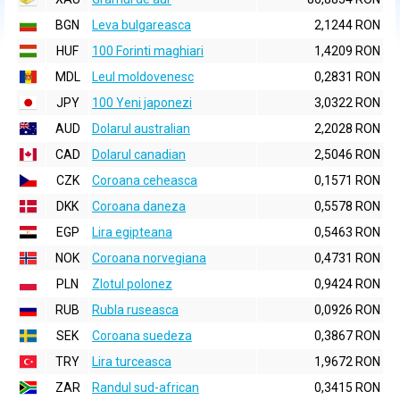
BGN
Leva bulgareasca
2,1244 RON
HUF
100 Forinti maghiari
1,4209 RON
MDL
Leul moldovenesc
0,2831 RON
JPY
100 Yeni japonezi
3,0322 RON
AUD
Dolarul australian
2,2028 RON
CAD
Dolarul canadian
2,5046 RON
CZK
Coroana ceheasca
0,1571 RON
DKK
Coroana daneza
0,5578 RON
EGP
Lira egipteana
0,5463 RON
NOK
Coroana norvegiana
0,4731 RON
PLN
Zlotul polonez
0,9424 RON
RUB
Rubla ruseasca
0,0926 RON
SEK
Coroana suedeza
0,3867 RON
TRY
Lira turceasca
1,9672 RON
ZAR
Randul sud-african
0,3415 RON