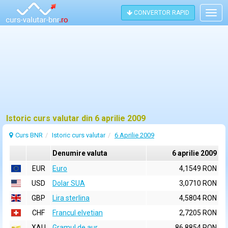
CONVERTOR RAPID
Togg
navig
Istoric curs valutar din 6 aprilie 2009
Curs BNR
Istoric curs valutar
6 Aprilie 2009
Denumire valuta
6 aprilie 2009
EUR
Euro
4,1549 RON
USD
Dolar SUA
3,0710 RON
GBP
Lira sterlina
4,5804 RON
CHF
Francul elvetian
2,7205 RON
XAU
Gramul de aur
86,8854 RON