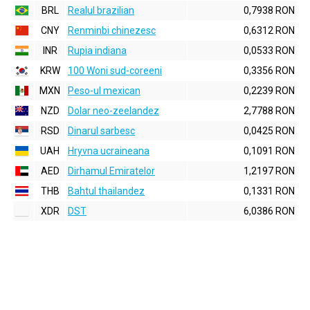
BRL
Realul brazilian
0,7938 RON
CNY
Renminbi chinezesc
0,6312 RON
INR
Rupia indiana
0,0533 RON
KRW
100 Woni sud-coreeni
0,3356 RON
MXN
Peso-ul mexican
0,2239 RON
NZD
Dolar neo-zeelandez
2,7788 RON
RSD
Dinarul sarbesc
0,0425 RON
UAH
Hryvna ucraineana
0,1091 RON
AED
Dirhamul Emiratelor
1,2197 RON
THB
Bahtul thailandez
0,1331 RON
XDR
DST
6,0386 RON