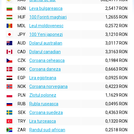
BGN
Leva bulgareasca
2,5417 RON
HUF
100 Forinti maghiari
1,2655 RON
MDL
Leul moldovenesc
0,2572 RON
JPY
100 Yeni japonezi
3,1210 RON
AUD
Dolarul australian
3,0117 RON
CAD
Dolarul canadian
3,3163 RON
CZK
Coroana ceheasca
0,1984 RON
DKK
Coroana daneza
0,6663 RON
EGP
Lira egipteana
0,0925 RON
NOK
Coroana norvegiana
0,4223 RON
PLN
Zlotul polonez
1,1629 RON
RUB
Rubla ruseasca
0,0495 RON
SEK
Coroana suedeza
0,4363 RON
TRY
Lira turceasca
0,1320 RON
ZAR
Randul sud-african
0,2518 RON