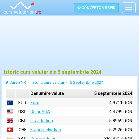
CONVERTOR RAPID
Togg
navig
Istoric curs valutar din 5 septembrie 2024
Curs BNR
Istoric curs valutar
5 Septembrie 2024
Denumire valuta
5 septembrie 2024
EUR
Euro
4,9711 RON
USD
Dolar SUA
4,4799 RON
GBP
Lira sterlina
5,8959 RON
CHF
Francul elvetian
5,2926 RON
XAU
Gramul de aur
362,4717 RON